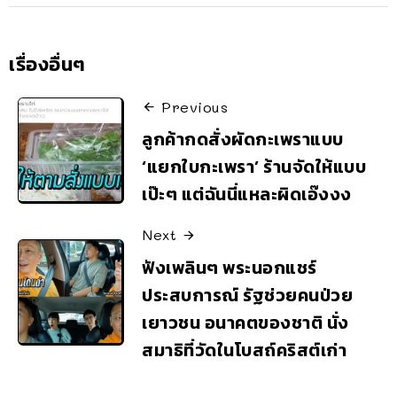
เรื่องอื่นๆ
Previous
ลูกค้ากดสั่งผัดกะเพราแบบ
‘แยกใบกะเพรา’ ร้านจัดให้แบบ
เป๊ะๆ แต่ฉันนี่แหละผิดเอ๊งงง
Next
ฟังเพลินๆ พระนอกแชร์
ประสบการณ์ รัฐช่วยคนป่วย
เยาวชน อนาคตของชาติ นั่ง
สมาธิที่วัดในโบสถ์คริสต์เก่า