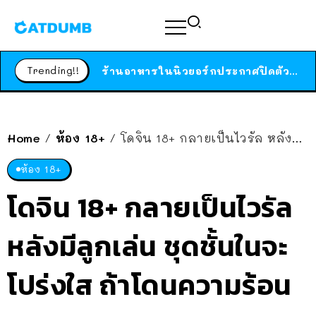
ได้เวลาเด็กหนวดรวมตัว RF Online Next เปิดให้เล่นแล้ว เกม Sci-Fi MMORPG ระดับตำนาน เล่นได้ทั้งมือถือและ PC
ร้านอาหารในนิวยอร์กประกาศปิดตัวลง หลังอยู่มานานกว่า 45 ปี ติดป้ายขอบคุณลูกค้าทุกคน แถมสูตรทำไวท์ซอสให้แบบจัดเต็ม
Trending!!
สาวญี่ปุ่นโดนแมวตัวเองกัด ไม่ได้ไปหาหมอตั้งแต่เนิ่นๆ สุดท้ายขาบวม กลายเป็นโรคเนื้อเน่า เตือนทาสแมวทั้งหลายให้ระวัง
Home
ห้อง 18+
โดจิน 18+ กลายเป็นไวรัล หลังมีลูกเล่น ชุดชั้นในจะโปร่งใส ถ้าโดนความร้อน
/
/
ห้อง 18+
โดจิน 18+ กลายเป็นไวรัล
หลังมีลูกเล่น ชุดชั้นในจะ
โปร่งใส ถ้าโดนความร้อน