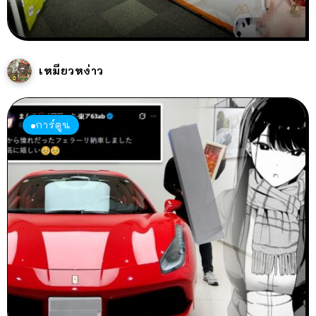
เหมียวหง่าว
การ์ตูน