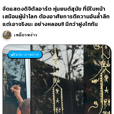
จัดแสดงดิจิตัลอาร์ต หุ่นยนต์สุนัข ที่มีใบหน้า
เสมือนผู้นำโลก ต้องอาศัยการตีความอันล้ำลึก
แต่เอาจริงนะ อย่างหลอน!! นึกว่าฝูงไททัน
เหมียวหง่าว
ศิลปะ-ภาพถ่าย