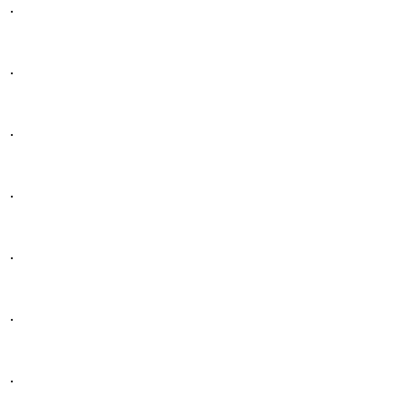
.
.
.
.
.
.
.