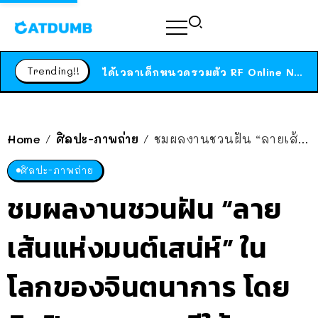
ร้านอาหารในนิวยอร์กประกาศปิดตัวลง หลังอยู่มานานกว่า 45 ปี ติดป้ายขอบคุณลูกค้าทุกคน แถมสูตรทำไวท์ซอสให้แบบจัดเต็ม
สาวญี่ปุ่นโดนแมวตัวเองกัด ไม่ได้ไปหาหมอตั้งแต่เนิ่นๆ สุดท้ายขาบวม กลายเป็นโรคเนื้อเน่า เตือนทาสแมวทั้งหลายให้ระวัง
Trending!!
ได้เวลาเด็กหนวดรวมตัว RF Online Next เปิดให้เล่นแล้ว เกม Sci-Fi MMORPG ระดับตำนาน เล่นได้ทั้งมือถือและ PC
ร้านอาหารในนิวยอร์กประกาศปิดตัวลง หลังอยู่มานานกว่า 45 ปี ติดป้ายขอบคุณลูกค้าทุกคน แถมสูตรทำไวท์ซอสให้แบบจัดเต็ม
สาวญี่ปุ่นโดนแมวตัวเองกัด ไม่ได้ไปหาหมอตั้งแต่เนิ่นๆ สุดท้ายขาบวม กลายเป็นโรคเนื้อเน่า เตือนทาสแมวทั้งหลายให้ระวัง
Home
ศิลปะ-ภาพถ่าย
ชมผลงานชวนฝัน “ลายเส้นแห่งมนต์เสน่ห์” ในโลกของจินตนาการ โดยศิลปินชาวเกาหลีใต้
/
/
ศิลปะ-ภาพถ่าย
ชมผลงานชวนฝัน “ลาย
เส้นแห่งมนต์เสน่ห์” ใน
โลกของจินตนาการ โดย