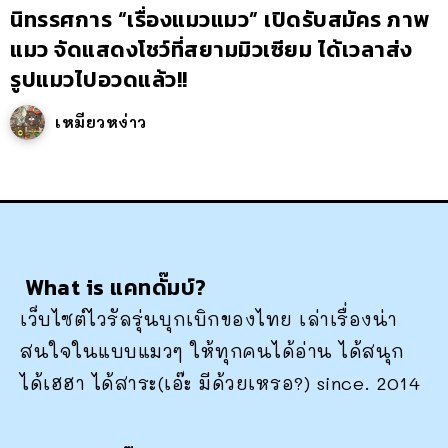
นิทรรศการ “เรื่องแมวแมว” เปิดรับสมัคร ภาพ
แมว จัดแสดงโชว์ที่สยามมิวเซียม ได้เวลาส่ง
รูปแมวไปอวดแล้ว!!
เหมียวหง่าว
What is แคทดั๊มบ์?
เว็บไซต์ไวรัลรุ่นบุกเบิกของไทย เล่าเรื่องน่า
สนใจในแบบแมวๆ ให้ทุกคนได้อ่าน ได้สนุก
ได้เฮฮา ได้สาระ(เอ๊ะ มีด้วยเหรอ?) since. 2014