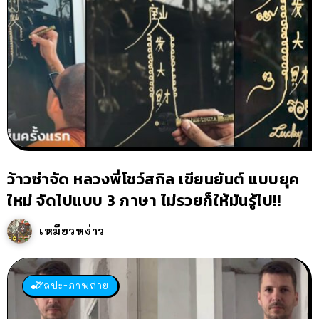
ว้าวซ่าจัด หลวงพี่โชว์สกิล เขียนยันต์ แบบยุค
ใหม่ จัดไปแบบ 3 ภาษา ไม่รวยก็ให้มันรู้ไป!!
เหมียวหง่าว
ศิลปะ-ภาพถ่าย