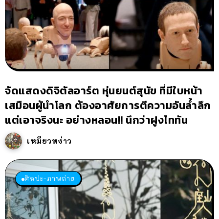
จัดแสดงดิจิตัลอาร์ต หุ่นยนต์สุนัข ที่มีใบหน้า
เสมือนผู้นำโลก ต้องอาศัยการตีความอันล้ำลึก
แต่เอาจริงนะ อย่างหลอน!! นึกว่าฝูงไททัน
เหมียวหง่าว
ศิลปะ-ภาพถ่าย