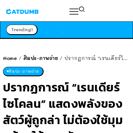
ร้านอาหารในนิวยอร์กประกาศปิดตัวลง หลังอยู่มานานกว่า 45 ปี ติดป้ายขอบคุณลูกค้าทุกคน แถมสูตรทำไวท์ซอสให้แบบจัดเต็ม
สาวญี่ปุ่นโดนแมวตัวเองกัด ไม่ได้ไปหาหมอตั้งแต่เนิ่นๆ สุดท้ายขาบวม กลายเป็นโรคเนื้อเน่า เตือนทาสแมวทั้งหลายให้ระวัง
Trending!!
ได้เวลาเด็กหนวดรวมตัว RF Online Next เปิดให้เล่นแล้ว เกม Sci-Fi MMORPG ระดับตำนาน เล่นได้ทั้งมือถือและ PC
ร้านอาหารในนิวยอร์กประกาศปิดตัวลง หลังอยู่มานานกว่า 45 ปี ติดป้ายขอบคุณลูกค้าทุกคน แถมสูตรทำไวท์ซอสให้แบบจัดเต็ม
สาวญี่ปุ่นโดนแมวตัวเองกัด ไม่ได้ไปหาหมอตั้งแต่เนิ่นๆ สุดท้ายขาบวม กลายเป็นโรคเนื้อเน่า เตือนทาสแมวทั้งหลายให้ระวัง
Home
ศิลปะ-ภาพถ่าย
ปรากฏการณ์ “เรนเดียร์ไซโคลน” แสดงพลังของสัตว์ผู้ถูกล่า ไม่ต้องใช้มุมกล้องให้ดูแออัด
/
/
ศิลปะ-ภาพถ่าย
ปรากฏการณ์ “เรนเดียร์
ไซโคลน” แสดงพลังของ
สัตว์ผู้ถูกล่า ไม่ต้องใช้มุม