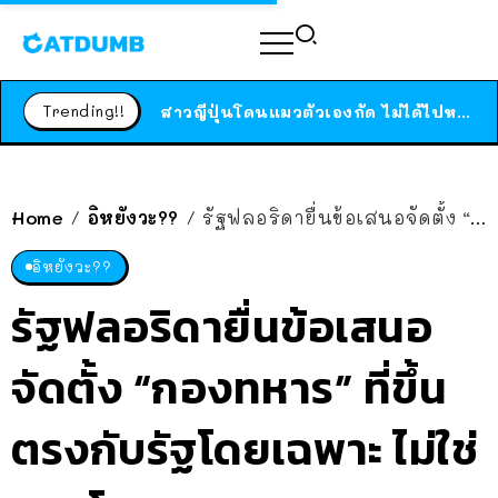
ได้เวลาเด็กหนวดรวมตัว RF Online Next เปิดให้เล่นแล้ว เกม Sci-Fi MMORPG ระดับตำนาน เล่นได้ทั้งมือถือและ PC
ร้านอาหารในนิวยอร์กประกาศปิดตัวลง หลังอยู่มานานกว่า 45 ปี ติดป้ายขอบคุณลูกค้าทุกคน แถมสูตรทำไวท์ซอสให้แบบจัดเต็ม
Trending!!
สาวญี่ปุ่นโดนแมวตัวเองกัด ไม่ได้ไปหาหมอตั้งแต่เนิ่นๆ สุดท้ายขาบวม กลายเป็นโรคเนื้อเน่า เตือนทาสแมวทั้งหลายให้ระวัง
Home
อิหยังวะ??
รัฐฟลอริดายื่นข้อเสนอจัดตั้ง “กองทหาร” ที่ขึ้นตรงกับรัฐโดยเฉพาะ ไม่ใช่กลาโหม
/
/
อิหยังวะ??
รัฐฟลอริดายื่นข้อเสนอ
จัดตั้ง “กองทหาร” ที่ขึ้น
ตรงกับรัฐโดยเฉพาะ ไม่ใช่