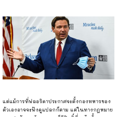
แต่แม้การที่ฟลอริดาประกาศจะตั้งกองทหารของ
ตัวเองอาจจะฟังดูแปลกก็ตาม แต่ในทางกฎหมาย