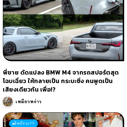
พี่ชาย ดัดแปลง BMW M4 จากรถสปอร์ตสุด
โฉบเฉี่ยว ให้กลายเป็น กระบะซิ่ง คนพูดเป็น
เสียงเดียวกัน เพื่อ!?
เหมียวหง่าว
อิหยังวะ??