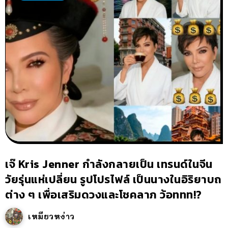
เจ๊ Kris Jenner กำลังกลายเป็น เทรนด์ในจีน
วัยรุ่นแห่เปลี่ยน รูปโปรไฟล์ เป็นนางในอิริยาบถ
ต่าง ๆ เพื่อเสริมดวงและโชคลาภ ว้อททท!?
เหมียวหง่าว