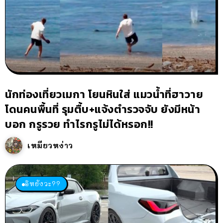
นักท่องเที่ยวเมกา โยนหินใส่ แมวน้ำที่ฮาวาย
โดนคนพื้นที่ รุมตื้บ+แจ้งตำรวจจับ ยังมีหน้า
บอก กรูรวย ทำไรกรูไม่ได้หรอก!!
เหมียวหง่าว
อิหยังวะ??