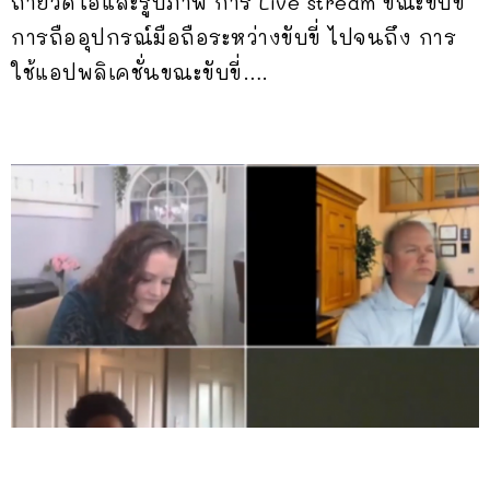
ถ่ายวิดีโอและรูปภาพ การ Live stream ขณะขับขี่
การถืออุปกรณ์มือถือระหว่างขับขี่ ไปจนถึง การ
ใช้แอปพลิเคชั่นขณะขับขี่….