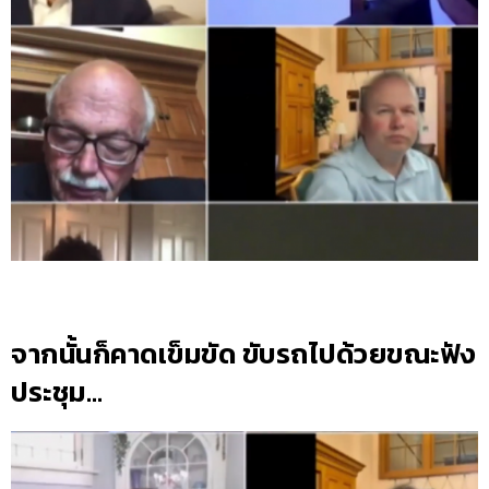
จากนั้นก็คาดเข็มขัด ขับรถไปด้วยขณะฟัง
ประชุม…