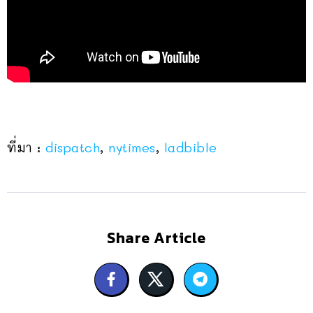
ที่มา :
dispatch
,
nytimes
,
ladbible
Share Article