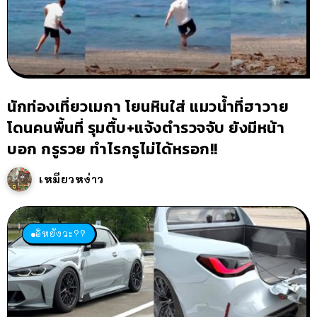
นักท่องเที่ยวเมกา โยนหินใส่ แมวน้ำที่ฮาวาย
โดนคนพื้นที่ รุมตื้บ+แจ้งตำรวจจับ ยังมีหน้า
บอก กรูรวย ทำไรกรูไม่ได้หรอก!!
เหมียวหง่าว
อิหยังวะ??