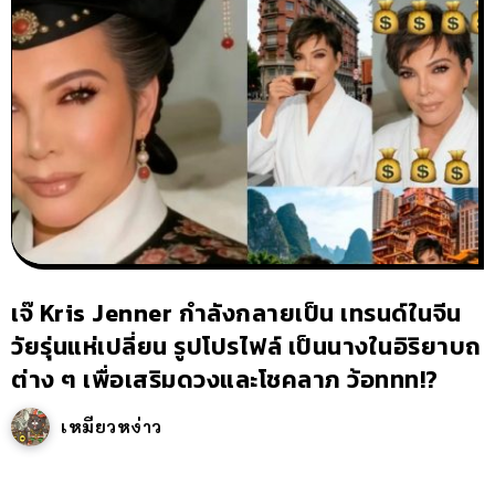
เจ๊ Kris Jenner กำลังกลายเป็น เทรนด์ในจีน
วัยรุ่นแห่เปลี่ยน รูปโปรไฟล์ เป็นนางในอิริยาบถ
ต่าง ๆ เพื่อเสริมดวงและโชคลาภ ว้อททท!?
เหมียวหง่าว