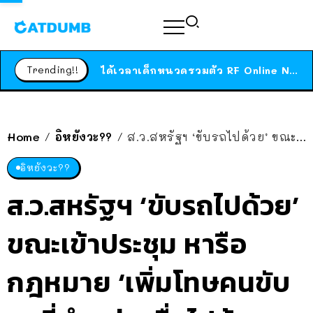
ร้านอาหารในนิวยอร์กประกาศปิดตัวลง หลังอยู่มานานกว่า 45 ปี ติดป้ายขอบคุณลูกค้าทุกคน แถมสูตรทำไวท์ซอสให้แบบจัดเต็ม
สาวญี่ปุ่นโดนแมวตัวเองกัด ไม่ได้ไปหาหมอตั้งแต่เนิ่นๆ สุดท้ายขาบวม กลายเป็นโรคเนื้อเน่า เตือนทาสแมวทั้งหลายให้ระวัง
Trending!!
ได้เวลาเด็กหนวดรวมตัว RF Online Next เปิดให้เล่นแล้ว เกม Sci-Fi MMORPG ระดับตำนาน เล่นได้ทั้งมือถือและ PC
ร้านอาหารในนิวยอร์กประกาศปิดตัวลง หลังอยู่มานานกว่า 45 ปี ติดป้ายขอบคุณลูกค้าทุกคน แถมสูตรทำไวท์ซอสให้แบบจัดเต็ม
สาวญี่ปุ่นโดนแมวตัวเองกัด ไม่ได้ไปหาหมอตั้งแต่เนิ่นๆ สุดท้ายขาบวม กลายเป็นโรคเนื้อเน่า เตือนทาสแมวทั้งหลายให้ระวัง
Home
อิหยังวะ??
ส.ว.สหรัฐฯ ‘ขับรถไปด้วย’ ขณะเข้าประชุม หารือกฎหมาย ‘เพิ่มโทษคนขับรถที่ทำอย่างอื่นไปด้วย’ …
/
/
อิหยังวะ??
ส.ว.สหรัฐฯ ‘ขับรถไปด้วย’
ขณะเข้าประชุม หารือ
กฎหมาย ‘เพิ่มโทษคนขับ