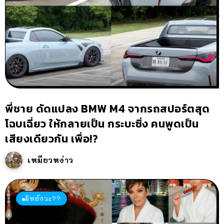
พี่ชาย ดัดแปลง BMW M4 จากรถสปอร์ตสุด
โฉบเฉี่ยว ให้กลายเป็น กระบะซิ่ง คนพูดเป็น
เสียงเดียวกัน เพื่อ!?
เหมียวหง่าว
อิหยังวะ??