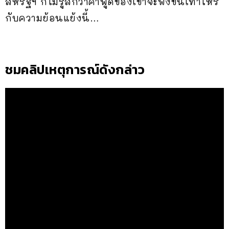
สหรัฐฯ ก็ไม่รู้สึกว่าคำพูดของเขาจะฟังขึ้นเท่าไหร่
กับความย้อนแย้งนี้…
ชมคลิปเหตุการณ์ดังกล่าว