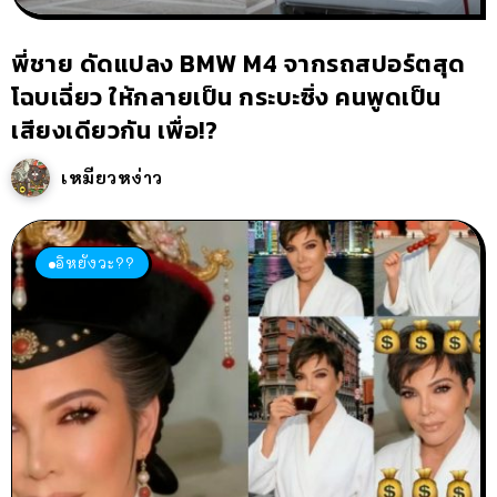
พี่ชาย ดัดแปลง BMW M4 จากรถสปอร์ตสุด
โฉบเฉี่ยว ให้กลายเป็น กระบะซิ่ง คนพูดเป็น
เสียงเดียวกัน เพื่อ!?
เหมียวหง่าว
อิหยังวะ??