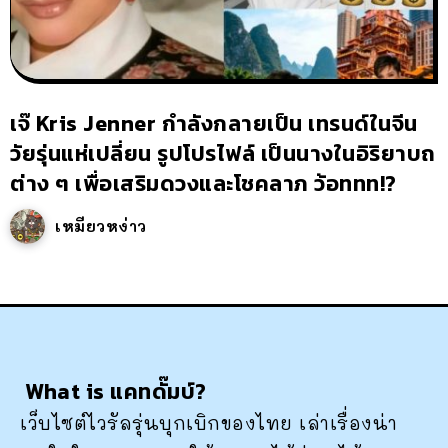
เจ๊ Kris Jenner กำลังกลายเป็น เทรนด์ในจีน
วัยรุ่นแห่เปลี่ยน รูปโปรไฟล์ เป็นนางในอิริยาบถ
ต่าง ๆ เพื่อเสริมดวงและโชคลาภ ว้อททท!?
เหมียวหง่าว
What is แคทดั๊มบ์?
เว็บไซต์ไวรัลรุ่นบุกเบิกของไทย เล่าเรื่องน่า