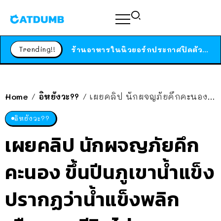
สาวญี่ปุ่นโดนแมวตัวเองกัด ไม่ได้ไปหาหมอตั้งแต่เนิ่นๆ สุดท้ายขาบวม กลายเป็นโรคเนื้อเน่า เตือนทาสแมวทั้งหลายให้ระวัง
ได้เวลาเด็กหนวดรวมตัว RF Online Next เปิดให้เล่นแล้ว เกม Sci-Fi MMORPG ระดับตำนาน เล่นได้ทั้งมือถือและ PC
Trending!!
ร้านอาหารในนิวยอร์กประกาศปิดตัวลง หลังอยู่มานานกว่า 45 ปี ติดป้ายขอบคุณลูกค้าทุกคน แถมสูตรทำไวท์ซอสให้แบบจัดเต็ม
สาวญี่ปุ่นโดนแมวตัวเองกัด ไม่ได้ไปหาหมอตั้งแต่เนิ่นๆ สุดท้ายขาบวม กลายเป็นโรคเนื้อเน่า เตือนทาสแมวทั้งหลายให้ระวัง
Home
อิหยังวะ??
เผยคลิป นักผจญภัยคึกคะนอง ขึ้นปีนภูเขาน้ำแข็ง ปรากฏว่าน้ำแข็งพลิก เกือบเอาชีวิตไม่รอด
/
/
อิหยังวะ??
เผยคลิป นักผจญภัยคึก
คะนอง ขึ้นปีนภูเขาน้ำแข็ง
ปรากฏว่าน้ำแข็งพลิก