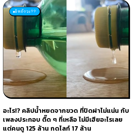
อิหยังวะ??
อะไร!? คลิปน้ำหยดจากขวด ที่ปิดฝาไม่แน่น กับ
เพลงประกอบ ตื๊ด ๆ ที่เหลือ ไม่มีเฮียอะไรเลย
แต่คนดู 125 ล้าน กดไลก์ 17 ล้าน