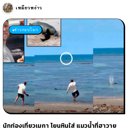
เหมียวหง่าว
ข่าวรอบโลก
นักท่องเที่ยวเมกา โยนหินใส่ แมวน้ำที่ฮาวาย