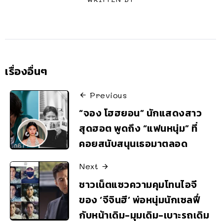
เรื่องอื่นๆ
Previous
“จอง โฮฮยอน” นักแสดงสาว
สุดฮอต พูดถึง “แฟนหนุ่ม” ที่
คอยสนับสนุนเธอมาตลอด
Next
ชาวเน็ตแซวความคุมโทนไอจี
ของ ‘จีจินฮี’ พ่อหนุ่มนักเซลฟี่
กับหน้าเดิม-มุมเดิม-เบาะรถเดิม