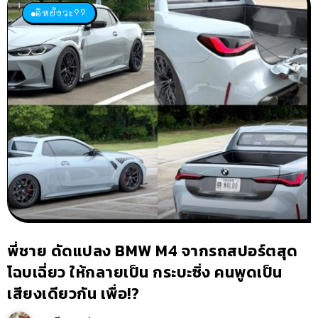
อิหยังวะ??
พี่ชาย ดัดแปลง BMW M4 จากรถสปอร์ตสุด
โฉบเฉี่ยว ให้กลายเป็น กระบะซิ่ง คนพูดเป็น
เสียงเดียวกัน เพื่อ!?