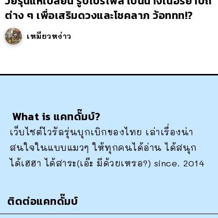
วัยรุ่นแห่เปลี่ยน รูปโปรไฟล์ เป็นนางในอิริยาบถ
ต่าง ๆ เพื่อเสริมดวงและโชคลาภ ว้อททท!?
เหมียวหง่าว
What is แคทดั๊มบ์?
เว็บไซต์ไวรัลรุ่นบุกเบิกของไทย เล่าเรื่องน่า
สนใจในแบบแมวๆ ให้ทุกคนได้อ่าน ได้สนุก
ได้เฮฮา ได้สาระ(เอ๊ะ มีด้วยเหรอ?) since. 2014
ติดต่อแคทดั๊มบ์