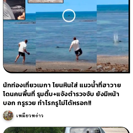
นักท่องเที่ยวเมกา โยนหินใส่ แมวน้ำที่ฮาวาย
โดนคนพื้นที่ รุมตื้บ+แจ้งตำรวจจับ ยังมีหน้า
บอก กรูรวย ทำไรกรูไม่ได้หรอก!!
เหมียวหง่าว