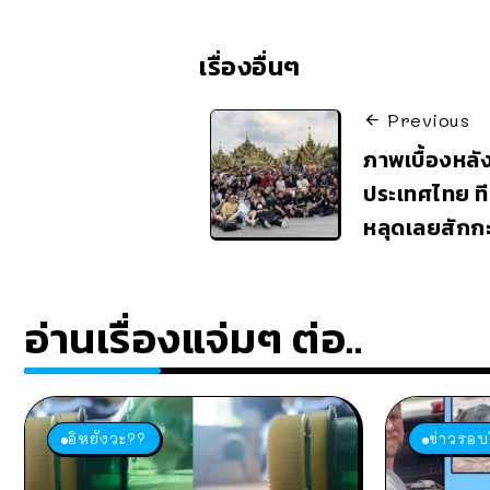
เรื่องอื่นๆ
Previous
ภาพเบื้องหลั
ประเทศไทย ที
หลุดเลยสักกะ
อ่านเรื่องแจ่มๆ ต่อ..
อิหยังวะ??
ข่าวรอ