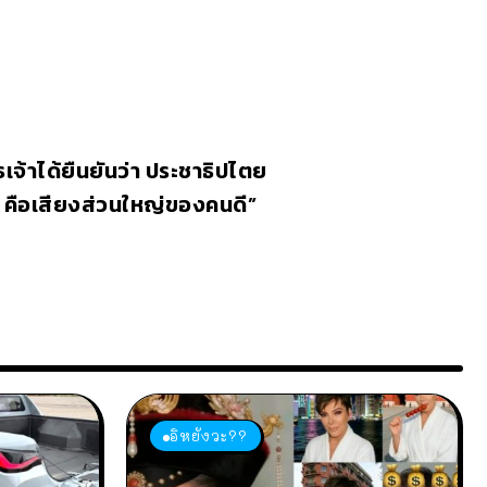
เจ้าได้ยืนยันว่า ประชาธิปไตย
ิง คือเสียงส่วนใหญ่ของคนดี”
อิหยังวะ??