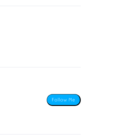
Follow Me