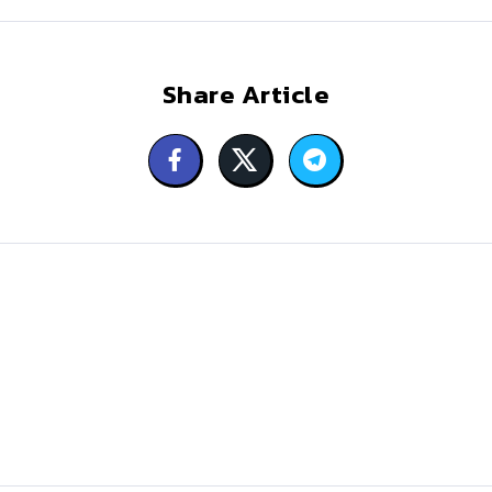
Share Article