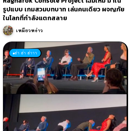
Ragnarok Console Project โฉมใหม่ มาใน
รูปแบบ เกมสวมบทบาท เล่นคนเดียว ผจญภัย
ในโลกที่กำลังแตกสลาย
เหมียวหง่าว
ฮ่า ฮ่า ฮ่าาา