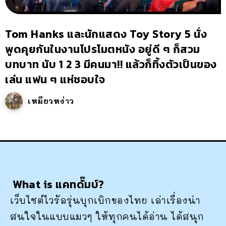
Tom Hanks และนักแสดง Toy Story 5 นั่ง
พูดคุยกันในงานโปรโมตหนัง อยู่ดี ๆ ก็สวม
บทบาท นับ 1 2 3 มีคนมา!! แล้วก็ทิ้งตัวเป็นของ
เล่น แฟน ๆ แห่ชอบใจ
เหมียวหง่าว
What is แคทดั๊มบ์?
เว็บไซต์ไวรัลรุ่นบุกเบิกของไทย เล่าเรื่องน่า
สนใจในแบบแมวๆ ให้ทุกคนได้อ่าน ได้สนุก