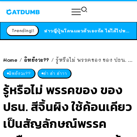
ร้านอาหารในนิวยอร์กประกาศปิดตัวลง หลังอยู่มานานกว่า 45 ปี ติดป้ายขอบคุณลูกค้าทุกคน แถมสูตรทำไวท์ซอสให้แบบจัดเต็ม
สาวญี่ปุ่นโดนแมวตัวเองกัด ไม่ได้ไปหาหมอตั้งแต่เนิ่นๆ สุดท้ายขาบวม กลายเป็นโรคเนื้อเน่า เตือนทาสแมวทั้งหลายให้ระวัง
Trending!!
ได้เวลาเด็กหนวดรวมตัว RF Online Next เปิดให้เล่นแล้ว เกม Sci-Fi MMORPG ระดับตำนาน เล่นได้ทั้งมือถือและ PC
ร้านอาหารในนิวยอร์กประกาศปิดตัวลง หลังอยู่มานานกว่า 45 ปี ติดป้ายขอบคุณลูกค้าทุกคน แถมสูตรทำไวท์ซอสให้แบบจัดเต็ม
สาวญี่ปุ่นโดนแมวตัวเองกัด ไม่ได้ไปหาหมอตั้งแต่เนิ่นๆ สุดท้ายขาบวม กลายเป็นโรคเนื้อเน่า เตือนทาสแมวทั้งหลายให้ระวัง
Home
อิหยังวะ??
รู้หรือไม่ พรรคของ ของ ปธน. สีจิ้นผิง ใช้ค้อนเคียว เป็นสัญลักษณ์พรรค เหมือนภาพของพรรคส้มที่เป็นประเด็น หรือว่า…!?
/
/
อิหยังวะ??
ฮ่า ฮ่า ฮ่าาา
รู้หรือไม่ พรรคของ ของ
ปธน. สีจิ้นผิง ใช้ค้อนเคียว
เป็นสัญลักษณ์พรรค