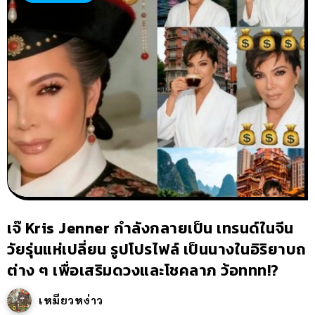
เจ๊ Kris Jenner กำลังกลายเป็น เทรนด์ในจีน
วัยรุ่นแห่เปลี่ยน รูปโปรไฟล์ เป็นนางในอิริยาบถ
ต่าง ๆ เพื่อเสริมดวงและโชคลาภ ว้อททท!?
เหมียวหง่าว