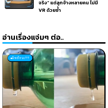
จริง” แต่ลูกจ้างหลายคน ไม่มี
VR ด้วยซ้ำ
อ่านเรื่องแจ่มๆ ต่อ..
อิหยังวะ??