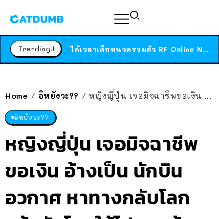
ร้านอาหารในนิวยอร์กประกาศปิดตัวลง หลังอยู่มานานกว่า 45 ปี ติดป้ายขอบคุณลูกค้าทุกคน แถมสูตรทำไวท์ซอสให้แบบจัดเต็ม
สาวญี่ปุ่นโดนแมวตัวเองกัด ไม่ได้ไปหาหมอตั้งแต่เนิ่นๆ สุดท้ายขาบวม กลายเป็นโรคเนื้อเน่า เตือนทาสแมวทั้งหลายให้ระวัง
Trending!!
ได้เวลาเด็กหนวดรวมตัว RF Online Next เปิดให้เล่นแล้ว เกม Sci-Fi MMORPG ระดับตำนาน เล่นได้ทั้งมือถือและ PC
ร้านอาหารในนิวยอร์กประกาศปิดตัวลง หลังอยู่มานานกว่า 45 ปี ติดป้ายขอบคุณลูกค้าทุกคน แถมสูตรทำไวท์ซอสให้แบบจัดเต็ม
สาวญี่ปุ่นโดนแมวตัวเองกัด ไม่ได้ไปหาหมอตั้งแต่เนิ่นๆ สุดท้ายขาบวม กลายเป็นโรคเนื้อเน่า เตือนทาสแมวทั้งหลายให้ระวัง
Home
อิหยังวะ??
หญิงญี่ปุ่น เจอมิจฉาชีพขอเงิน อ้างเป็น นักบินอวกาศ หาทางกลับโลก แล้วดันโอนให้ไป 4.4 ล้าน ด้วยนะ
/
/
อิหยังวะ??
หญิงญี่ปุ่น เจอมิจฉาชีพ
ขอเงิน อ้างเป็น นักบิน
อวกาศ หาทางกลับโลก