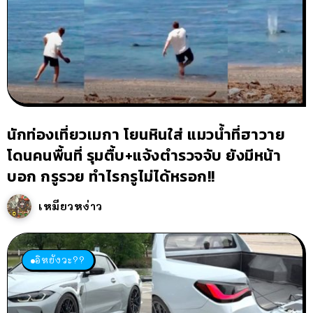
นักท่องเที่ยวเมกา โยนหินใส่ แมวน้ำที่ฮาวาย
โดนคนพื้นที่ รุมตื้บ+แจ้งตำรวจจับ ยังมีหน้า
บอก กรูรวย ทำไรกรูไม่ได้หรอก!!
เหมียวหง่าว
อิหยังวะ??