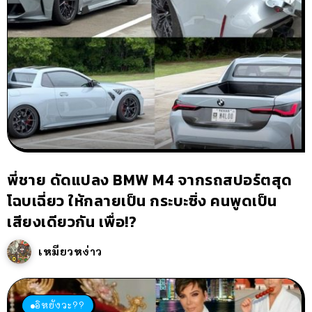
พี่ชาย ดัดแปลง BMW M4 จากรถสปอร์ตสุด
โฉบเฉี่ยว ให้กลายเป็น กระบะซิ่ง คนพูดเป็น
เสียงเดียวกัน เพื่อ!?
เหมียวหง่าว
อิหยังวะ??