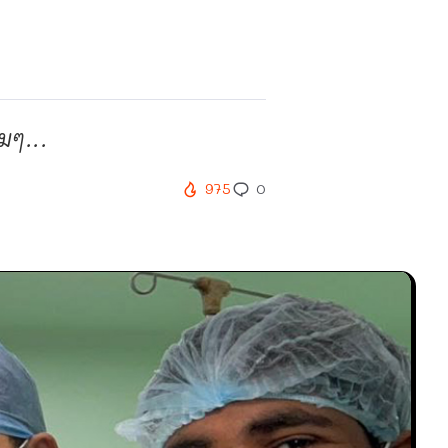
มๆ...
975
0