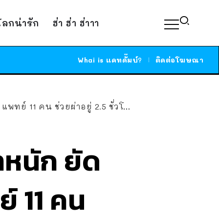
์โลกน่ารัก
ฮ่า ฮ่า ฮ่าาา
Whai is แคทดั๊มบ์?
ติดต่อโฆษณา
พทย์ 11 คน ช่วยผ่าอยู่ 2.5 ชั่วโมง
มาหนัก ยัด
ย์ 11 คน