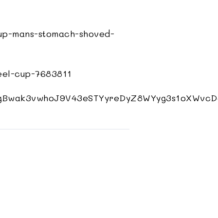
cup-mans-stomach-shoved-
eel-cup-7683811
iCgBwak3vwhoJ9V43eSTYyreDyZ8WYyg3s1oXWvcD