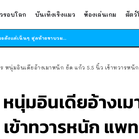
ร้านอาหารในนิวยอร์กประกาศปิดตัวลง หลังอยู่มานานกว่า 45 ปี ติดป้ายขอบคุณลูกค้าทุกคน แถมสูตรทำไวท์ซอสให้แบบจัดเต็ม
าวรอบโลก
บันเทิงเริงแมว
ห้องเล่นเกม
สัตว
สาวญี่ปุ่นโดนแมวตัวเองกัด ไม่ได้ไปหาหมอตั้งแต่เนิ่นๆ สุดท้ายขาบวม กลายเป็นโรคเนื้อเน่า เตือนทาสแมวทั้งหลายให้ระวัง
ได้เวลาเด็กหนวดรวมตัว RF Online Next เปิดให้เล่นแล้ว เกม Sci-Fi MMORPG ระดับตำนาน เล่นได้ทั้งมือถือและ PC
ร้านอาหารในนิวยอร์กประกาศปิดตัวลง หลังอยู่มานานกว่า 45 ปี ติดป้ายขอบคุณลูกค้าทุกคน แถมสูตรทำไวท์ซอสให้แบบจัดเต็ม
สาวญี่ปุ่นโดนแมวตัวเองกัด ไม่ได้ไปหาหมอตั้งแต่เนิ่นๆ สุดท้ายขาบวม กลายเป็นโรคเนื้อเน่า เตือนทาสแมวทั้งหลายให้ระวัง
ะไร หนุ่มอินเดียอ้างเมาหนัก ยัด แก้ว 5.5 นิ้ว เข้าทวารหนัก แ
ไร หนุ่มอินเดียอ้างเ
้ว เข้าทวารหนัก แพท