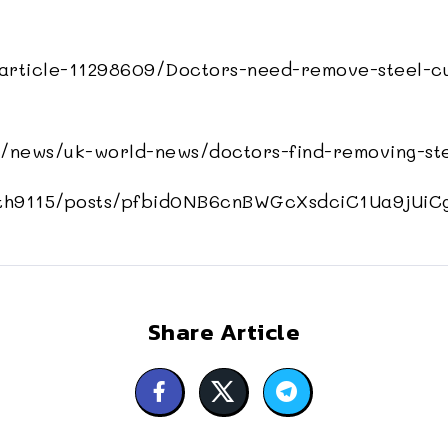
/article-11298609/Doctors-need-remove-steel-
/news/uk-world-news/doctors-find-removing-st
th9115/posts/pfbid0NB6cnBWGcXsdciC1Ua9jU
Share Article