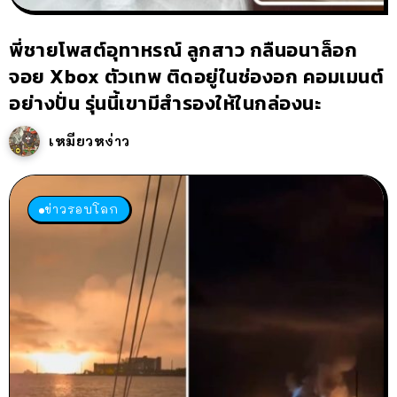
พี่ชายโพสต์อุทาหรณ์ ลูกสาว กลืนอนาล็อก
จอย Xbox ตัวเทพ ติดอยู่ในช่องอก คอมเมนต์
อย่างปั่น รุ่นนี้เขามีสำรองให้ในกล่องนะ
เหมียวหง่าว
ข่าวรอบโลก