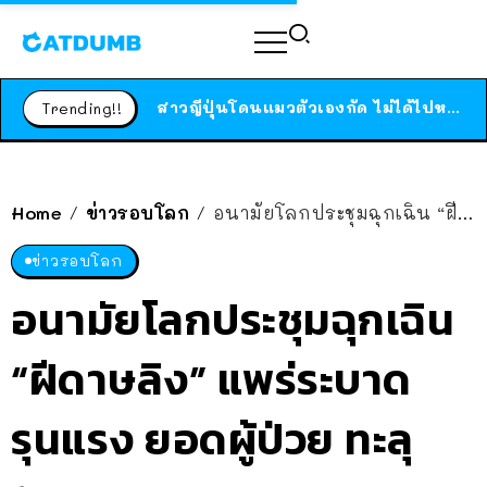
ร้านอาหารในนิวยอร์กประกาศปิดตัวลง หลังอยู่มานานกว่า 45 ปี ติดป้ายขอบคุณลูกค้าทุกคน แถมสูตรทำไวท์ซอสให้แบบจัดเต็ม
สาวญี่ปุ่นโดนแมวตัวเองกัด ไม่ได้ไปหาหมอตั้งแต่เนิ่นๆ สุดท้ายขาบวม กลายเป็นโรคเนื้อเน่า เตือนทาสแมวทั้งหลายให้ระวัง
Trending!!
ได้เวลาเด็กหนวดรวมตัว RF Online Next เปิดให้เล่นแล้ว เกม Sci-Fi MMORPG ระดับตำนาน เล่นได้ทั้งมือถือและ PC
ร้านอาหารในนิวยอร์กประกาศปิดตัวลง หลังอยู่มานานกว่า 45 ปี ติดป้ายขอบคุณลูกค้าทุกคน แถมสูตรทำไวท์ซอสให้แบบจัดเต็ม
สาวญี่ปุ่นโดนแมวตัวเองกัด ไม่ได้ไปหาหมอตั้งแต่เนิ่นๆ สุดท้ายขาบวม กลายเป็นโรคเนื้อเน่า เตือนทาสแมวทั้งหลายให้ระวัง
Home
ข่าวรอบโลก
อนามัยโลกประชุมฉุกเฉิน “ฝีดาษลิง” แพร่ระบาดรุนแรง ยอดผู้ป่วย ทะลุ 100 ราย
/
/
ข่าวรอบโลก
อนามัยโลกประชุมฉุกเฉิน
“ฝีดาษลิง” แพร่ระบาด
รุนแรง ยอดผู้ป่วย ทะลุ