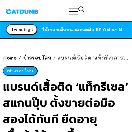
ร้านอาหารในนิวยอร์กประกาศปิดตัวลง หลังอยู่มานานกว่า 45 ปี ติดป้ายขอบคุณลูกค้าทุกคน แถมสูตรทำไวท์ซอสให้แบบจัดเต็ม
สาวญี่ปุ่นโดนแมวตัวเองกัด ไม่ได้ไปหาหมอตั้งแต่เนิ่นๆ สุดท้ายขาบวม กลายเป็นโรคเนื้อเน่า เตือนทาสแมวทั้งหลายให้ระวัง
Trending!!
ได้เวลาเด็กหนวดรวมตัว RF Online Next เปิดให้เล่นแล้ว เกม Sci-Fi MMORPG ระดับตำนาน เล่นได้ทั้งมือถือและ PC
ร้านอาหารในนิวยอร์กประกาศปิดตัวลง หลังอยู่มานานกว่า 45 ปี ติดป้ายขอบคุณลูกค้าทุกคน แถมสูตรทำไวท์ซอสให้แบบจัดเต็ม
สาวญี่ปุ่นโดนแมวตัวเองกัด ไม่ได้ไปหาหมอตั้งแต่เนิ่นๆ สุดท้ายขาบวม กลายเป็นโรคเนื้อเน่า เตือนทาสแมวทั้งหลายให้ระวัง
Home
ข่าวรอบโลก
แบรนด์เสื้อติด ‘แท็กรีเซล’ สแกนปุ๊บ ตั้งขายต่อมือสองได้ทันที ยืดอายุเสื้อผ้าให้นานขึ้น
/
/
ข่าวรอบโลก
แบรนด์เสื้อติด ‘แท็กรีเซล’
สแกนปุ๊บ ตั้งขายต่อมือ
สองได้ทันที ยืดอายุ