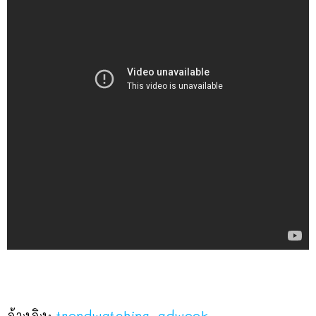
อ้างอิง:
trendwatching
,
adweek