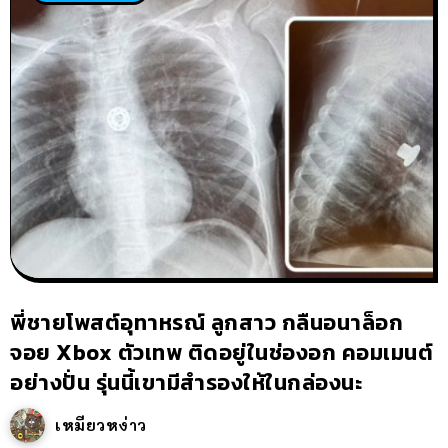
พี่ชายโพสต์อุทาหรณ์ ลูกสาว กลืนอนาล็อก
จอย Xbox ตัวเทพ ติดอยู่ในช่องอก คอมเมนต์
อย่างปั่น รุ่นนี้เขามีสำรองให้ในกล่องนะ
เหมียวหง่าว