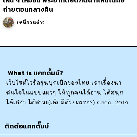
เผิน ๆ เหมือน พระอาทิตย์ตกดิน ที่ไหนได้คือ
ถ่ายตอนกลางคืน
เหมียวหง่าว
What is แคทดั๊มบ์?
เว็บไซต์ไวรัลรุ่นบุกเบิกของไทย เล่าเรื่องน่า
สนใจในแบบแมวๆ ให้ทุกคนได้อ่าน ได้สนุก
ได้เฮฮา ได้สาระ(เอ๊ะ มีด้วยเหรอ?) since. 2014
ติดต่อแคทดั๊มบ์