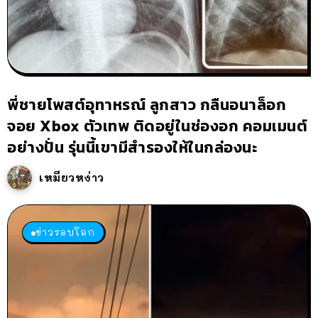
พี่ชายโพสต์อุทาหรณ์ ลูกสาว กลืนอนาล็อก
จอย Xbox ตัวเทพ ติดอยู่ในช่องอก คอมเมนต์
อย่างปั่น รุ่นนี้เขามีสำรองให้ในกล่องนะ
เหมียวหง่าว
ข่าวรอบโลก