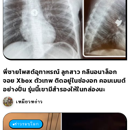
พี่ชายโพสต์อุทาหรณ์ ลูกสาว กลืนอนาล็อก
จอย Xbox ตัวเทพ ติดอยู่ในช่องอก คอมเมนต์
อย่างปั่น รุ่นนี้เขามีสำรองให้ในกล่องนะ
เหมียวหง่าว
ข่าวรอบโลก