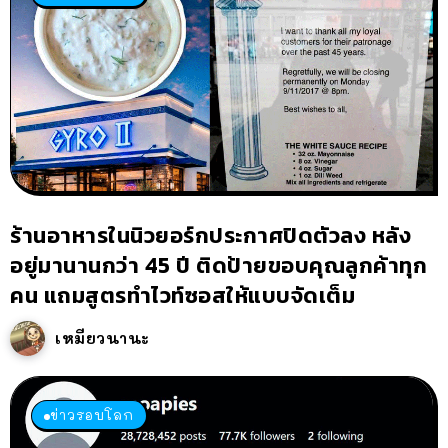
ร้านอาหารในนิวยอร์กประกาศปิดตัวลง หลัง
อยู่มานานกว่า 45 ปี ติดป้ายขอบคุณลูกค้าทุก
คน แถมสูตรทำไวท์ซอสให้แบบจัดเต็ม
เหมียวนานะ
ข่าวรอบโลก