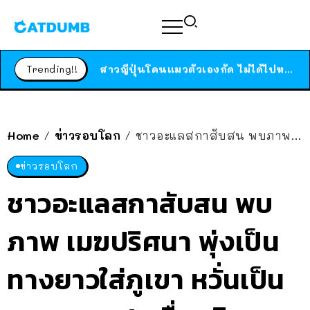
ร้านอาหารในนิวยอร์กประกาศปิดตัวลง หลังอยู่มานานกว่า 45 ปี ติดป้ายขอบคุณลูกค้าทุกคน แถมสูตรทำไวท์ซอสให้แบบจัดเต็ม
สาวญี่ปุ่นโดนแมวตัวเองกัด ไม่ได้ไปหาหมอตั้งแต่เนิ่นๆ สุดท้ายขาบวม กลายเป็นโรคเนื้อเน่า เตือนทาสแมวทั้งหลายให้ระวัง
Trending!!
ได้เวลาเด็กหนวดรวมตัว RF Online Next เปิดให้เล่นแล้ว เกม Sci-Fi MMORPG ระดับตำนาน เล่นได้ทั้งมือถือและ PC
ร้านอาหารในนิวยอร์กประกาศปิดตัวลง หลังอยู่มานานกว่า 45 ปี ติดป้ายขอบคุณลูกค้าทุกคน แถมสูตรทำไวท์ซอสให้แบบจัดเต็ม
สาวญี่ปุ่นโดนแมวตัวเองกัด ไม่ได้ไปหาหมอตั้งแต่เนิ่นๆ สุดท้ายขาบวม กลายเป็นโรคเนื้อเน่า เตือนทาสแมวทั้งหลายให้ระวัง
Home
ข่าวรอบโลก
ชาวอะแลสกาสับสน พบภาพ เมฆปริศนา พุ่งเป็นทางยาวใส่ภูเขา หวั่นเป็น อุกกาบาต/เครื่องบินตก
/
/
ข่าวรอบโลก
ชาวอะแลสกาสับสน พบ
ภาพ เมฆปริศนา พุ่งเป็น
ทางยาวใส่ภูเขา หวั่นเป็น