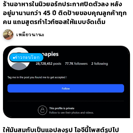
ร้านอาหารในนิวยอร์กประกาศปิดตัวลง หลัง
อยู่มานานกว่า 45 ปี ติดป้ายขอบคุณลูกค้าทุก
คน แถมสูตรทำไวท์ซอสให้แบบจัดเต็ม
เหมียวนานะ
ข่าวรอบโลก
ให้มันสมกับเป็นแอปลงรูป ไอจีนี้โพสต์รูปไป