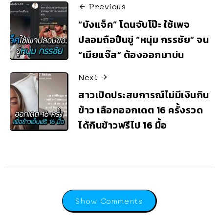
Previous
“บังแจ็ค” โดนจับโป๊ะ ใช้เพจ
ปลอมถือปืนขู่ “หนุ่ม กรรชัย” จน
“เมียแจ๊ส” ต้องออกมาบ่น
Next
สาวเปิดประสบการณ์ไม่มีเงินกิน
ข้าว เลือกออกเดต 16 ครั้งรวด
ได้กินข้าวฟรีไป 16 มื้อ
Show Comments