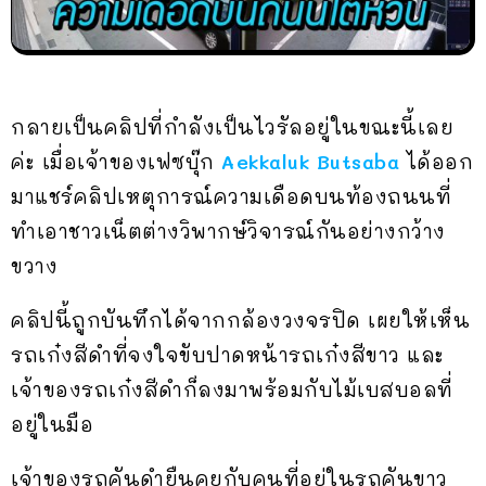
กลายเป็นคลิปที่กำลังเป็นไวรัลอยู่ในขณะนี้เลย
ค่ะ เมื่อเจ้าของเฟซบุ๊ก
Aekkaluk Butsaba
ได้ออก
มาแชร์คลิปเหตุการณ์ความเดือดบนท้องถนนที่
ทำเอาชาวเน็ตต่างวิพากษ์วิจารณ์กันอย่างกว้าง
ขวาง
คลิปนี้ถูกบันทึกได้จากกล้องวงจรปิด เผยให้เห็น
รถเก๋งสีดำที่จงใจขับปาดหน้ารถเก๋งสีขาว และ
เจ้าของรถเก๋งสีดำก็ลงมาพร้อมกับไม้เบสบอลที่
อยู่ในมือ
เจ้าของรถคันดำยืนคุยกับคนที่อยู่ในรถคันขาว