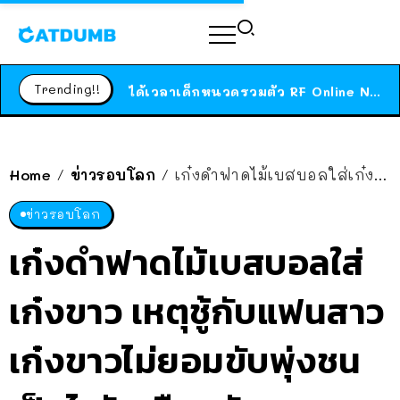
ร้านอาหารในนิวยอร์กประกาศปิดตัวลง หลังอยู่มานานกว่า 45 ปี ติดป้ายขอบคุณลูกค้าทุกคน แถมสูตรทำไวท์ซอสให้แบบจัดเต็ม
สาวญี่ปุ่นโดนแมวตัวเองกัด ไม่ได้ไปหาหมอตั้งแต่เนิ่นๆ สุดท้ายขาบวม กลายเป็นโรคเนื้อเน่า เตือนทาสแมวทั้งหลายให้ระวัง
Trending!!
ได้เวลาเด็กหนวดรวมตัว RF Online Next เปิดให้เล่นแล้ว เกม Sci-Fi MMORPG ระดับตำนาน เล่นได้ทั้งมือถือและ PC
ร้านอาหารในนิวยอร์กประกาศปิดตัวลง หลังอยู่มานานกว่า 45 ปี ติดป้ายขอบคุณลูกค้าทุกคน แถมสูตรทำไวท์ซอสให้แบบจัดเต็ม
สาวญี่ปุ่นโดนแมวตัวเองกัด ไม่ได้ไปหาหมอตั้งแต่เนิ่นๆ สุดท้ายขาบวม กลายเป็นโรคเนื้อเน่า เตือนทาสแมวทั้งหลายให้ระวัง
Home
ข่าวรอบโลก
เก๋งดำฟาดไม้เบสบอลใส่เก๋งขาว เหตุชู้กับแฟนสาว เก๋งขาวไม่ยอมขับพุ่งชน เป็นไวรัลเดือดจัดๆ
/
/
ข่าวรอบโลก
เก๋งดำฟาดไม้เบสบอลใส่
เก๋งขาว เหตุชู้กับแฟนสาว
เก๋งขาวไม่ยอมขับพุ่งชน