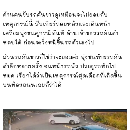
ด้านคนขับรถคันขาวดูเหมือนจะไม่ยอมกับ
เหตุการณ์นี้ สับเกียร์ถอยหลังและเดินหน้า
เตรียมพุ่งชนคู่กรณีทันที ด้านเจ้าของรถคันดำ
หลบได้ ก่อนจะวิ่งหนีขึ้นรถตัวเองไป
ส่วนรถคันขาวก็ใช่ว่าจะยอมค่ะ พุ่งชนท้ายรถคัน
ดำอีกหลายครั้ง จนหน้ารถพัง ประตูรถหักไป
หมด เรียกได้ว่าเป็นเหตุการณ์สุดเดือดที่เกิดขึ้น
บนท้องถนนเลยก็ว่าได้