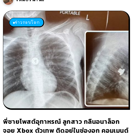
ข่าวรอบโลก
พี่ชายโพสต์อุทาหรณ์ ลูกสาว กลืนอนาล็อก
จอย Xbox ตัวเทพ ติดอยู่ในช่องอก คอมเมนต์