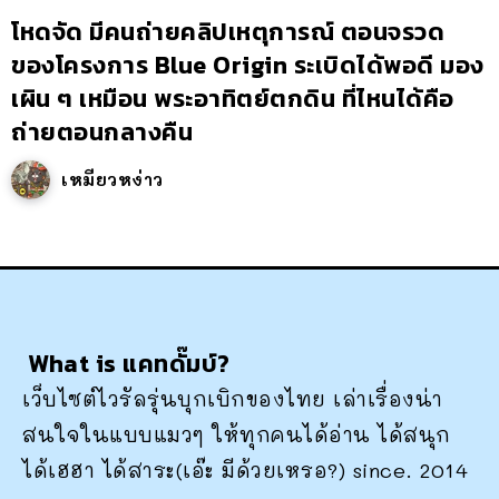
โหดจัด มีคนถ่ายคลิปเหตุการณ์ ตอนจรวด
ของโครงการ Blue Origin ระเบิดได้พอดี มอง
เผิน ๆ เหมือน พระอาทิตย์ตกดิน ที่ไหนได้คือ
ถ่ายตอนกลางคืน
เหมียวหง่าว
What is แคทดั๊มบ์?
เว็บไซต์ไวรัลรุ่นบุกเบิกของไทย เล่าเรื่องน่า
สนใจในแบบแมวๆ ให้ทุกคนได้อ่าน ได้สนุก
ได้เฮฮา ได้สาระ(เอ๊ะ มีด้วยเหรอ?) since. 2014