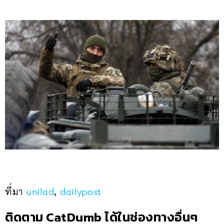
ที่มา
unilad
,
dailypost
ติดตาม CatDumb ได้ในช่องทางอื่นๆ