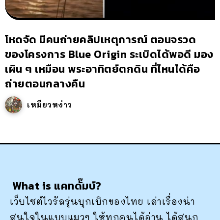
โหดจัด มีคนถ่ายคลิปเหตุการณ์ ตอนจรวด
ของโครงการ Blue Origin ระเบิดได้พอดี มอง
เผิน ๆ เหมือน พระอาทิตย์ตกดิน ที่ไหนได้คือ
ถ่ายตอนกลางคืน
เหมียวหง่าว
What is แคทดั๊มบ์?
เว็บไซต์ไวรัลรุ่นบุกเบิกของไทย เล่าเรื่องน่า
สนใจในแบบแมวๆ ให้ทุกคนได้อ่าน ได้สนุก