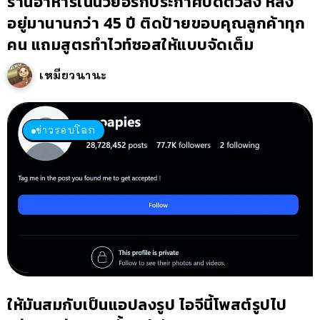
ร้านอาหารในนิวยอร์กประกาศปิดตัวลง หลัง
อยู่มานานกว่า 45 ปี ติดป้ายขอบคุณลูกค้าทุก
คน แถมสูตรทำไวท์ซอสให้แบบจัดเต็ม
เหมียวนานะ
ข่าวรอบโลก
ให้มันสมกับเป็นแอปลงรูป ไอจีนี้โพสต์รูปไป