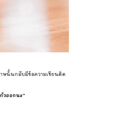
าษนั้นกลับมีข้อความเขียนติด
แก้วออกนะ”