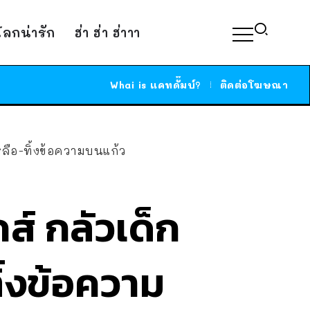
์โลกน่ารัก
ฮ่า ฮ่า ฮ่าาา
Whai is แคทดั๊มบ์?
ติดต่อโฆษณา
หลือ-ทิ้งข้อความบนแก้ว
ส์ กลัวเด็ก
ิ้งข้อความ