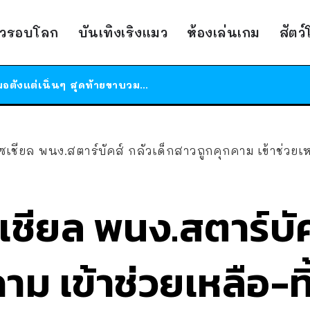
ร้านอาหารในนิวยอร์กประกาศปิดตัวลง หลังอยู่มานานกว่า 45 ปี ติดป้ายขอบคุณลูกค้าทุกคน แถมสูตรทำไวท์ซอสให้แบบจัดเต็ม
าวรอบโลก
บันเทิงเริงแมว
ห้องเล่นเกม
สัตว
สาวญี่ปุ่นโดนแมวตัวเองกัด ไม่ได้ไปหาหมอตั้งแต่เนิ่นๆ สุดท้ายขาบวม กลายเป็นโรคเนื้อเน่า เตือนทาสแมวทั้งหลายให้ระวัง
ได้เวลาเด็กหนวดรวมตัว RF Online Next เปิดให้เล่นแล้ว เกม Sci-Fi MMORPG ระดับตำนาน เล่นได้ทั้งมือถือและ PC
ร้านอาหารในนิวยอร์กประกาศปิดตัวลง หลังอยู่มานานกว่า 45 ปี ติดป้ายขอบคุณลูกค้าทุกคน แถมสูตรทำไวท์ซอสให้แบบจัดเต็ม
สาวญี่ปุ่นโดนแมวตัวเองกัด ไม่ได้ไปหาหมอตั้งแต่เนิ่นๆ สุดท้ายขาบวม กลายเป็นโรคเนื้อเน่า เตือนทาสแมวทั้งหลายให้ระวัง
วโซเชียล พนง.สตาร์บัคส์ กลัวเด็กสาวถูกคุกคาม เข้าช่วยเ
ซเชียล พนง.สตาร์บัค
าม เข้าช่วยเหลือ-ท