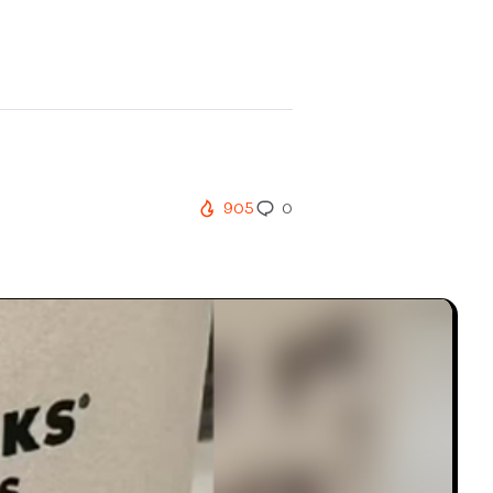
905
0