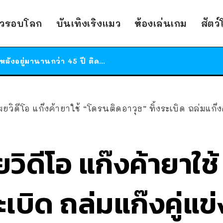
ร้านอาหารในนิวยอร์กประกาศปิดตัวลง หลังอยู่มานานกว่า 45 ปี ติดป้ายขอบคุณลูกค้าทุกคน แถมสูตรทำไวท์ซอสให้แบบจัดเต็ม
สาวญี่ปุ่นโดนแมวตัวเองกัด ไม่ได้ไปหาหมอตั้งแต่เนิ่นๆ สุดท้ายขาบวม กลายเป็นโรคเนื้อเน่า เตือนทาสแมวทั้งหลายให้ระวัง
าวรอบโลก
บันเทิงเริงแมว
ห้องเล่นเกม
สัตว
ได้เวลาเด็กหนวดรวมตัว RF Online Next เปิดให้เล่นแล้ว เกม Sci-Fi MMORPG ระดับตำนาน เล่นได้ทั้งมือถือและ PC
ร้านอาหารในนิวยอร์กประกาศปิดตัวลง หลังอยู่มานานกว่า 45 ปี ติดป้ายขอบคุณลูกค้าทุกคน แถมสูตรทำไวท์ซอสให้แบบจัดเต็ม
สาวญี่ปุ่นโดนแมวตัวเองกัด ไม่ได้ไปหาหมอตั้งแต่เนิ่นๆ สุดท้ายขาบวม กลายเป็นโรคเนื้อเน่า เตือนทาสแมวทั้งหลายให้ระวัง
ผยวิดีโอ แก๊งค้ายาใช้ “โดรนติดอาวุธ” ทิ้งระเบิด ถล่มแก๊งค
ยวิดีโอ แก๊งค้ายาใช
ระเบิด ถล่มแก๊งคู่แข่