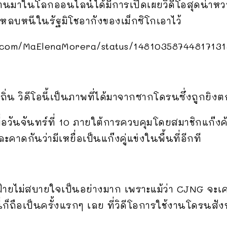
ผ่านมาในโลกออนไลน์ได้มีการเปิดเผยวิดีโอสุดน่าหว
งหลบหนีในรัฐมิโชอากังของเม็กซิโกเอาไว้
tter.com/MaElenaMorera/status/14810358744817131
ิ่น วิดีโอนี้เป็นภาพที่ได้มาจากซากโดรนซึ่งถูกยิงตก
่เมื่อวันจันทร์ที่ 10 ภายใต้การควบคุมโดยสมาชิกแก๊
าดกันว่ามีเหยื่อเป็นแก๊งคู่แข่งในพื้นที่อีกที
ายฝ่ายไม่สบายใจเป็นอย่างมาก เพราะแม้ว่า CJNG จะเ
ต่นี่ก็ถือเป็นครั้งแรกๆ เลย ที่วิดีโอการใช้งานโดร