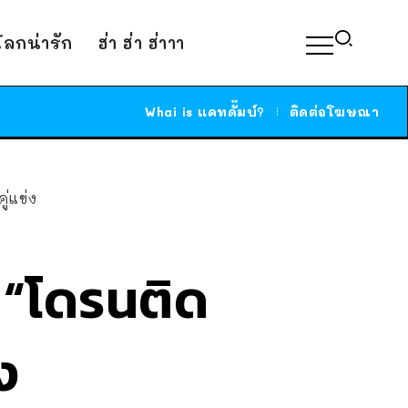
์โลกน่ารัก
ฮ่า ฮ่า ฮ่าาา
Whai is แคทดั๊มบ์?
ติดต่อโฆษณา
ู่แข่ง
้ “โดรนติด
ง