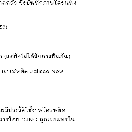
าดกลัว ซึ่งบันทึกภาพโดรนทิ้ง
52)
 (แต่ยังไม่ได้รับการยืนยัน)
งค้ายาเสพติด Jalisco New
คยมีประวัติใช้งานโดรนติด
นสังหารโดย CJNG ถูกเผยแพร่ใน