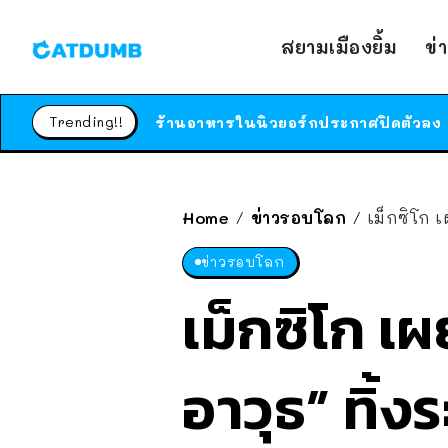
สยามเมืองยิ้ม
ข่
Trending!!
Home
ข่าวรอบโลก
เม็กซิโก เ
/
/
ข่าวรอบโลก
เม็กซิโก เผ
อาวุธ” ทิ้ง