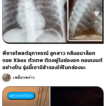
พี่ชายโพสต์อุทาหรณ์ ลูกสาว กลืนอนาล็อก
จอย Xbox ตัวเทพ ติดอยู่ในช่องอก คอมเมนต์
อย่างปั่น รุ่นนี้เขามีสำรองให้ในกล่องนะ
เหมียวหง่าว
ข่าวรอบโลก