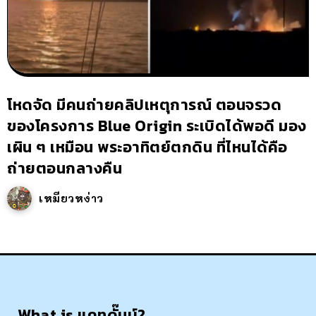
โหดจัด มีคนถ่ายคลิปเหตุการณ์ ตอนจรวด
ของโครงการ Blue Origin ระเบิดได้พอดี มอง
เผิน ๆ เหมือน พระอาทิตย์ตกดิน ที่ไหนได้คือ
ถ่ายตอนกลางคืน
เหมียวหง่าว
What is แคทดั๊มบ์?