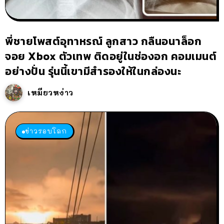
พี่ชายโพสต์อุทาหรณ์ ลูกสาว กลืนอนาล็อก
จอย Xbox ตัวเทพ ติดอยู่ในช่องอก คอมเมนต์
อย่างปั่น รุ่นนี้เขามีสำรองให้ในกล่องนะ
เหมียวหง่าว
ข่าวรอบโลก