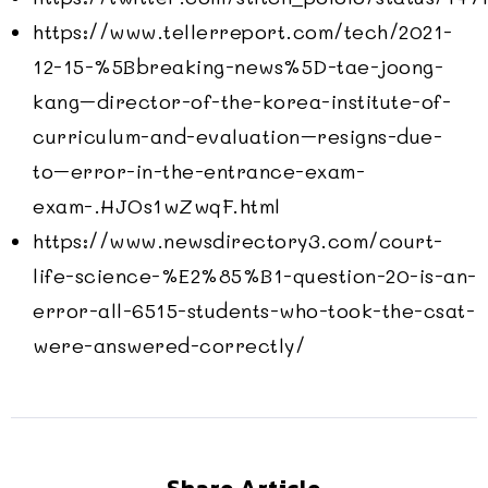
https://www.tellerreport.com/tech/2021-
12-15-%5Bbreaking-news%5D-tae-joong-
kang–director-of-the-korea-institute-of-
curriculum-and-evaluation–resigns-due-
to–error-in-the-entrance-exam-
exam-.HJOs1wZwqF.html
https://www.newsdirectory3.com/court-
life-science-%E2%85%B1-question-20-is-an-
error-all-6515-students-who-took-the-csat-
were-answered-correctly/