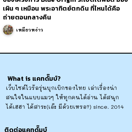
เผิน ๆ เหมือน พระอาทิตย์ตกดิน ที่ไหนได้คือ
ถ่ายตอนกลางคืน
เหมียวหง่าว
What is แคทดั๊มบ์?
เว็บไซต์ไวรัลรุ่นบุกเบิกของไทย เล่าเรื่องน่า
สนใจในแบบแมวๆ ให้ทุกคนได้อ่าน ได้สนุก
ได้เฮฮา ได้สาระ(เอ๊ะ มีด้วยเหรอ?) since. 2014
ติดต่อแคทดั๊มบ์