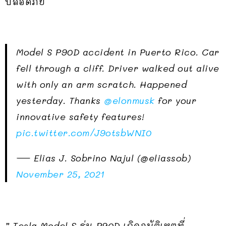
ปลอดภัย
Model S P90D accident in Puerto Rico. Car
fell through a cliff. Driver walked out alive
with only an arm scratch. Happened
yesterday. Thanks
@elonmusk
for your
innovative safety features!
pic.twitter.com/J9otsbWNI0
— Elias J. Sobrino Najul (@eliassob)
November 25, 2021
” Tesla Model S รุ่น P90D เกิดอุบัติเหตุที่