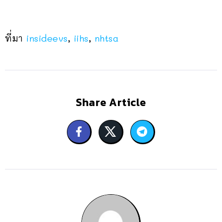
ที่มา
insideevs
,
iihs
,
nhtsa
Share Article