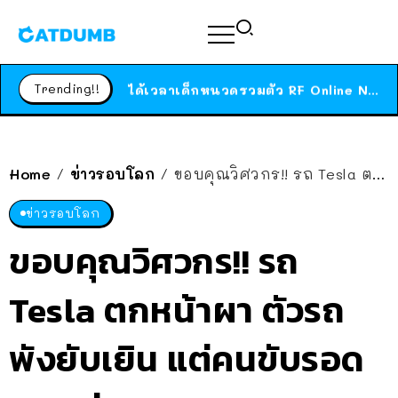
ร้านอาหารในนิวยอร์กประกาศปิดตัวลง หลังอยู่มานานกว่า 45 ปี ติดป้ายขอบคุณลูกค้าทุกคน แถมสูตรทำไวท์ซอสให้แบบจัดเต็ม
สาวญี่ปุ่นโดนแมวตัวเองกัด ไม่ได้ไปหาหมอตั้งแต่เนิ่นๆ สุดท้ายขาบวม กลายเป็นโรคเนื้อเน่า เตือนทาสแมวทั้งหลายให้ระวัง
Trending!!
ได้เวลาเด็กหนวดรวมตัว RF Online Next เปิดให้เล่นแล้ว เกม Sci-Fi MMORPG ระดับตำนาน เล่นได้ทั้งมือถือและ PC
ร้านอาหารในนิวยอร์กประกาศปิดตัวลง หลังอยู่มานานกว่า 45 ปี ติดป้ายขอบคุณลูกค้าทุกคน แถมสูตรทำไวท์ซอสให้แบบจัดเต็ม
สาวญี่ปุ่นโดนแมวตัวเองกัด ไม่ได้ไปหาหมอตั้งแต่เนิ่นๆ สุดท้ายขาบวม กลายเป็นโรคเนื้อเน่า เตือนทาสแมวทั้งหลายให้ระวัง
Home
ข่าวรอบโลก
ขอบคุณวิศวกร!! รถ Tesla ตกหน้าผา ตัวรถพังยับเยิน แต่คนขับรอด พบแค่แผลถลอก
/
/
ข่าวรอบโลก
ขอบคุณวิศวกร!! รถ
Tesla ตกหน้าผา ตัวรถ
พังยับเยิน แต่คนขับรอด