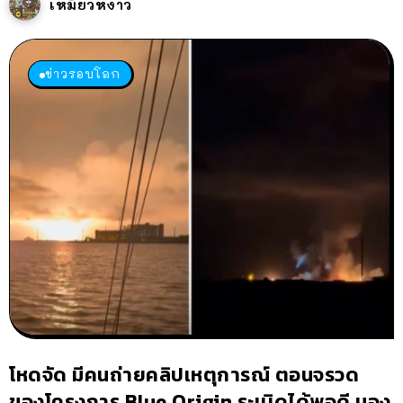
เหมียวหง่าว
ข่าวรอบโลก
โหดจัด มีคนถ่ายคลิปเหตุการณ์ ตอนจรวด
ของโครงการ Blue Origin ระเบิดได้พอดี มอง