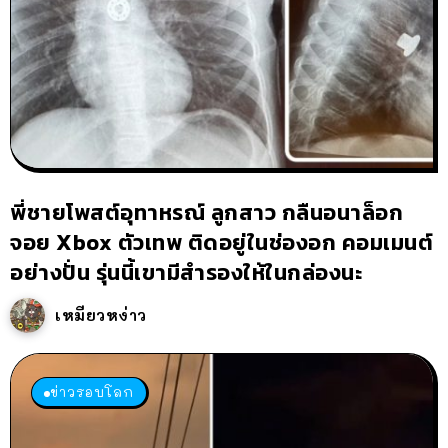
พี่ชายโพสต์อุทาหรณ์ ลูกสาว กลืนอนาล็อก
จอย Xbox ตัวเทพ ติดอยู่ในช่องอก คอมเมนต์
อย่างปั่น รุ่นนี้เขามีสำรองให้ในกล่องนะ
เหมียวหง่าว
ข่าวรอบโลก