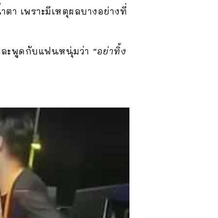
ำตา เพราะมีเหตุผลบางอย่างที่
และพูดกับแฟนหนุ่มว่า
“อย่าทิ้ง