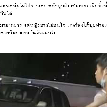
ฟนหนุ่มไม่ไปจากเธอ หลังถูกฝ่ายชายบอกเลิกทั้งน้
กันได้
านมามากมาย แต่หญิงสาวไม่สนใจ เธอร้องไห้ฟูมฟาย
ายชายก็พยายามดันตัวออกไป