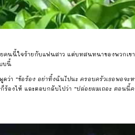
ยคนนี้ใจร้ายกับแฟนสาว แต่บทสนทนาของพวกเขาหลั
บบนี้
ูดว่า
“ข้อร้อง อย่าทิ้งฉันไปนะ ครอบครัวเธอพอจะหา
งก็ร้องไห้ และตอบกลับไปว่า
“ปล่อยผมเถอะ ตอนนี้