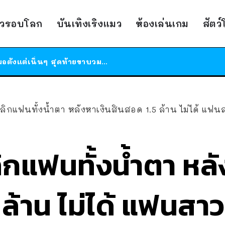
ร้านอาหารในนิวยอร์กประกาศปิดตัวลง หลังอยู่มานานกว่า 45 ปี ติดป้ายขอบคุณลูกค้าทุกคน แถมสูตรทำไวท์ซอสให้แบบจัดเต็ม
าวรอบโลก
บันเทิงเริงแมว
ห้องเล่นเกม
สัตว
สาวญี่ปุ่นโดนแมวตัวเองกัด ไม่ได้ไปหาหมอตั้งแต่เนิ่นๆ สุดท้ายขาบวม กลายเป็นโรคเนื้อเน่า เตือนทาสแมวทั้งหลายให้ระวัง
ได้เวลาเด็กหนวดรวมตัว RF Online Next เปิดให้เล่นแล้ว เกม Sci-Fi MMORPG ระดับตำนาน เล่นได้ทั้งมือถือและ PC
ร้านอาหารในนิวยอร์กประกาศปิดตัวลง หลังอยู่มานานกว่า 45 ปี ติดป้ายขอบคุณลูกค้าทุกคน แถมสูตรทำไวท์ซอสให้แบบจัดเต็ม
สาวญี่ปุ่นโดนแมวตัวเองกัด ไม่ได้ไปหาหมอตั้งแต่เนิ่นๆ สุดท้ายขาบวม กลายเป็นโรคเนื้อเน่า เตือนทาสแมวทั้งหลายให้ระวัง
ลิกแฟนทั้งน้ำตา หลังหาเงินสินสอด 1.5 ล้าน ไม่ได้ แฟ
ิกแฟนทั้งน้ำตา หลั
 ล้าน ไม่ได้ แฟนส