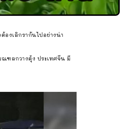
จต้องเลิกรากันไปอย่างน่า
น มณฑลกวางตุ้ง ประเทศจีน มี