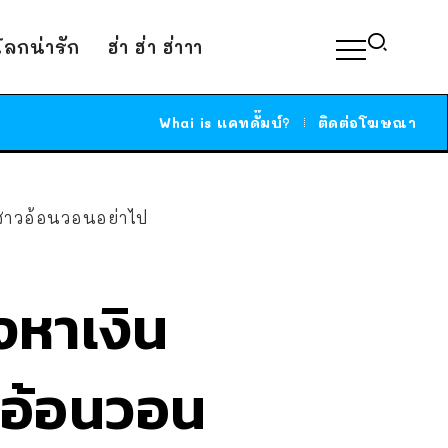
์โลกน่ารัก
ฮ่า ฮ่า ฮ่าาา
Whai is แคทดั๊มบ์?
ติดต่อโฆษณา
นสาวอ้อนวอนอย่าไป
งหาเงิน
าวอ้อนวอน