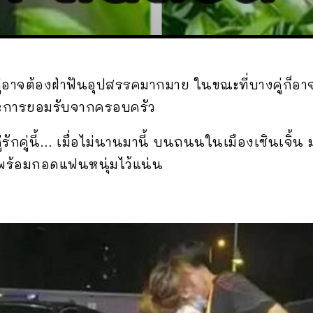
ยคู่อาจต้องฝ่าฟันอุปสรรคมากมาย ในขณะที่บางคู่ก็อา
ละการยอมรับจากครอบครัว
่รักคู่นี้… เมื่อไม่นานมานี้ บนถนนในเมืองเซินเจิ้
 พร้อมกอดแฟนหนุ่มไว้แน่น