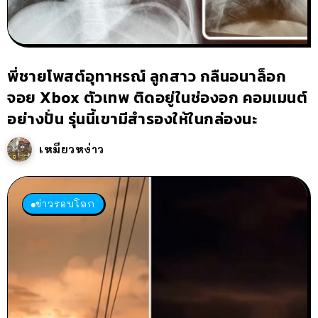
พี่ชายโพสต์อุทาหรณ์ ลูกสาว กลืนอนาล็อก
จอย Xbox ตัวเทพ ติดอยู่ในช่องอก คอมเมนต์
อย่างปั่น รุ่นนี้เขามีสำรองให้ในกล่องนะ
เหมียวหง่าว
ข่าวรอบโลก