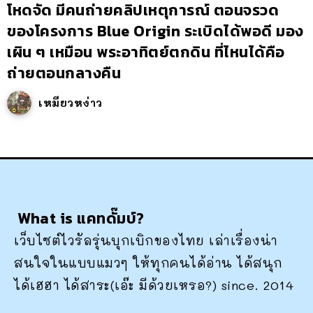
โหดจัด มีคนถ่ายคลิปเหตุการณ์ ตอนจรวด
ของโครงการ Blue Origin ระเบิดได้พอดี มอง
เผิน ๆ เหมือน พระอาทิตย์ตกดิน ที่ไหนได้คือ
ถ่ายตอนกลางคืน
เหมียวหง่าว
What is แคทดั๊มบ์?
เว็บไซต์ไวรัลรุ่นบุกเบิกของไทย เล่าเรื่องน่า
สนใจในแบบแมวๆ ให้ทุกคนได้อ่าน ได้สนุก
ได้เฮฮา ได้สาระ(เอ๊ะ มีด้วยเหรอ?) since. 2014