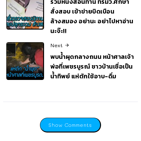
รวมหนังสือนิทาน ที่รมว.ศึกษา
สั่งสอบ เข้าข่ายบิดเบือน
ล้างสมอง อย่านะ อย่าไปหาอ่าน
นะจ๊ะ!!
Next
พบน้ำผุดกลางถนน หน้าศาลเจ้า
พ่อที่เพชรบูรณ์ ชาวบ้านเชื่อเป็น
น้ำทิพย์ แห่ตักใช้อาบ-ดื่ม
Show Comments