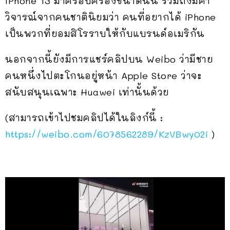
iPhone 13 มาครอบครองขนาดนั้น รวมถึงมีคำ
วิจารณ์จากคนชาตินิยมว่า คนที่อยากได้ iPhone
เป็นพวกที่ยอมสิโรราบให้กับแบรนด์อเมริกัน
นอกจากนี้ยังมีการแชร์คลิปบน Weibo ว่ามีชาย
คนหนึ่งไปตะโกนอยู่หน้า Apple Store ว่าจะ
สนับสนุนเฉพาะ Huawei เท่านั้นด้วย
(สามารถเข้าไปชมคลิปได้ในลิงก์นี้ :
https://weibo.com/6078562289/KzVBwy02i
)