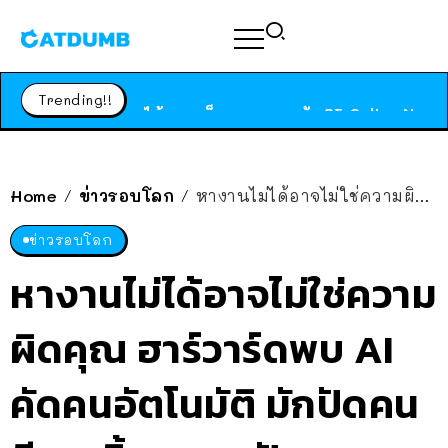
ร้านอาหารในนิวยอร์กประกาศปิดตัวลง หลังอยู่มานานกว่า 45 ปี ติดป้ายขอบคุณลูกค้าทุกคน แถมสูตรทำไวท์ซอสให้แบบจัดเต็ม
สาวญี่ปุ่นโดนแมวตัวเองกัด ไม่ได้ไปหาหมอตั้งแต่เนิ่นๆ สุดท้ายขาบวม กลายเป็นโรคเนื้อเน่า เตือนทาสแมวทั้งหลายให้ระวัง
Trending!!
ได้เวลาเด็กหนวดรวมตัว RF Online Next เปิดให้เล่นแล้ว เกม Sci-Fi MMORPG ระดับตำนาน เล่นได้ทั้งมือถือและ PC
ร้านอาหารในนิวยอร์กประกาศปิดตัวลง หลังอยู่มานานกว่า 45 ปี ติดป้ายขอบคุณลูกค้าทุกคน แถมสูตรทำไวท์ซอสให้แบบจัดเต็ม
สาวญี่ปุ่นโดนแมวตัวเองกัด ไม่ได้ไปหาหมอตั้งแต่เนิ่นๆ สุดท้ายขาบวม กลายเป็นโรคเนื้อเน่า เตือนทาสแมวทั้งหลายให้ระวัง
Home
ข่าวรอบโลก
หางานไม่ได้อาจไม่ใช่ความผิดคุณ ฮาร์วาร์ดพบ AI คัดคนอัตโนมัติ มักปัดคนมีแววทิ้ง เพราะปัญหาทางระบบ
/
/
ข่าวรอบโลก
หางานไม่ได้อาจไม่ใช่ความ
ผิดคุณ ฮาร์วาร์ดพบ AI
คัดคนอัตโนมัติ มักปัดคน