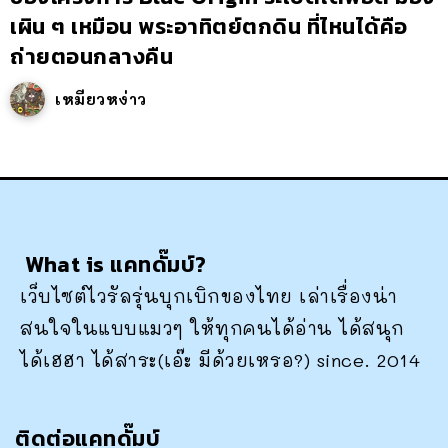
เผิน ๆ เหมือน พระอาทิตย์ตกดิน ที่ไหนได้คือ
ถ่ายตอนกลางคืน
เหมียวหง่าว
What is แคทดั๊มบ์?
เว็บไซต์ไวรัลรุ่นบุกเบิกของไทย เล่าเรื่องน่า
สนใจในแบบแมวๆ ให้ทุกคนได้อ่าน ได้สนุก
ได้เฮฮา ได้สาระ(เอ๊ะ มีด้วยเหรอ?) since. 2014
ติดต่อแคทดั๊มบ์