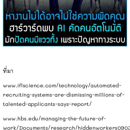
ที่มา
www.iflscience.com/technology/automated-
recruiting-systems-are-dismissing-millions-of-
talented-applicants-says-report/
www.hbs.edu/managing-the-future-of-
work/Documents/research/hiddenworkers0903