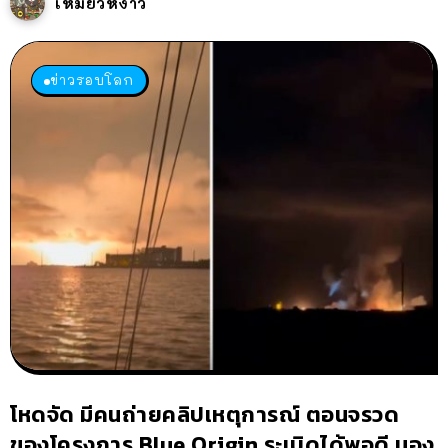
เหมียวหง่าว
ข่าวรอบโลก
โหดจัด มีคนถ่ายคลิปเหตุการณ์ ตอนจรวด
ของโครงการ Blue Origin ระเบิดได้พอดี มอง