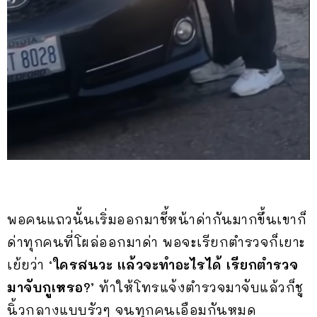
พอคนแถวนั้นเริ่มออกมาชี้หน้าด่ากันมากขึ้นเขาก็
ด่าทุกคนที่โผล่ออกมาด่า พอจะเรียกตำรวจก็เยาะ
เย้ยว่า
‘ใครสนวะ แล้วจะทำอะไรได้ เรียกตำรวจ
มาจับกูเหรอ?’
ท้าให้โทรแจ้งตำรวจมาจับแล้วก็ชู
นิ้วกลางแบบรัวๆ จนทุกคนเอือมกันหมด