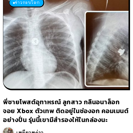
ข่าวรอบโลก
พี่ชายโพสต์อุทาหรณ์ ลูกสาว กลืนอนาล็อก
จอย Xbox ตัวเทพ ติดอยู่ในช่องอก คอมเมนต์
อย่างปั่น รุ่นนี้เขามีสำรองให้ในกล่องนะ
เหมียวหง่าว