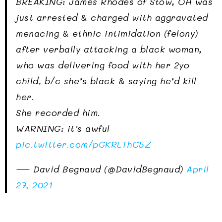
BREAKING: James Rhodes of Stow, OH was
just arrested & charged with aggravated
menacing & ethnic intimidation (felony)
after verbally attacking a black woman,
who was delivering food with her 2yo
child, b/c she’s black & saying he’d kill
her.
She recorded him.
WARNING: it’s awful
pic.twitter.com/pGKRLThC5Z
— David Begnaud (@DavidBegnaud)
April
27, 2021