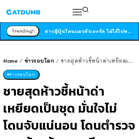
ได้เวลาเด็กหนวดรวมตัว RF Online Next เปิดให้เล่นแล้ว เกม Sci-Fi MMORPG ระดับตำนาน เล่นได้ทั้งมือถือและ PC
ร้านอาหารในนิวยอร์กประกาศปิดตัวลง หลังอยู่มานานกว่า 45 ปี ติดป้ายขอบคุณลูกค้าทุกคน แถมสูตรทำไวท์ซอสให้แบบจัดเต็ม
Trending!!
สาวญี่ปุ่นโดนแมวตัวเองกัด ไม่ได้ไปหาหมอตั้งแต่เนิ่นๆ สุดท้ายขาบวม กลายเป็นโรคเนื้อเน่า เตือนทาสแมวทั้งหลายให้ระวัง
Home
ข่าวรอบโลก
ชายสุดห้าวชี้หน้าด่าเหยียดเป็นชุด มั่นใจไม่โดนจับแน่นอน โดนตำรวจรวบด้วยข้อหาเหยียด
/
/
ข่าวรอบโลก
ชายสุดห้าวชี้หน้าด่า
เหยียดเป็นชุด มั่นใจไม่
โดนจับแน่นอน โดนตำรวจ