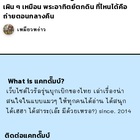
เผิน ๆ เหมือน พระอาทิตย์ตกดิน ที่ไหนได้คือ
ถ่ายตอนกลางคืน
เหมียวหง่าว
What is แคทดั๊มบ์?
เว็บไซต์ไวรัลรุ่นบุกเบิกของไทย เล่าเรื่องน่า
สนใจในแบบแมวๆ ให้ทุกคนได้อ่าน ได้สนุก
ได้เฮฮา ได้สาระ(เอ๊ะ มีด้วยเหรอ?) since. 2014
ติดต่อแคทดั๊มบ์