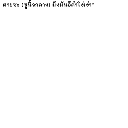
ตายซะ (ชูนิ้วกลาง) มึงมันอีดำโง่เง่า”