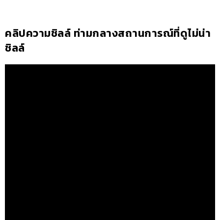
คลิปความชิลล์ ท่ามกลางสถานการณ์ที่ดูไม่น่า
ชิลล์