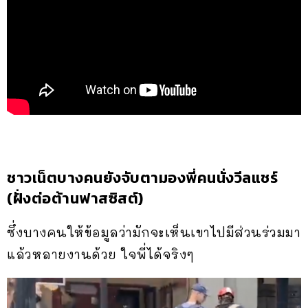
ชาวเน็ตบางคนยังจับตามองพี่คนนั่งวีลแชร์
(ฝั่งต่อต้านฟาสซิสต์)
ซึ่งบางคนให้ข้อมูลว่ามักจะเห็นเขาไปมีส่วนร่วมมา
แล้วหลายงานด้วย ใจพี่ได้จริงๆ