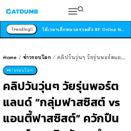
ร้านอาหารในนิวยอร์กประกาศปิดตัวลง หลังอยู่มานานกว่า 45 ปี ติดป้ายขอบคุณลูกค้าทุกคน แถมสูตรทำไวท์ซอสให้แบบจัดเต็ม
สาวญี่ปุ่นโดนแมวตัวเองกัด ไม่ได้ไปหาหมอตั้งแต่เนิ่นๆ สุดท้ายขาบวม กลายเป็นโรคเนื้อเน่า เตือนทาสแมวทั้งหลายให้ระวัง
Trending!!
ได้เวลาเด็กหนวดรวมตัว RF Online Next เปิดให้เล่นแล้ว เกม Sci-Fi MMORPG ระดับตำนาน เล่นได้ทั้งมือถือและ PC
ร้านอาหารในนิวยอร์กประกาศปิดตัวลง หลังอยู่มานานกว่า 45 ปี ติดป้ายขอบคุณลูกค้าทุกคน แถมสูตรทำไวท์ซอสให้แบบจัดเต็ม
สาวญี่ปุ่นโดนแมวตัวเองกัด ไม่ได้ไปหาหมอตั้งแต่เนิ่นๆ สุดท้ายขาบวม กลายเป็นโรคเนื้อเน่า เตือนทาสแมวทั้งหลายให้ระวัง
Home
ข่าวรอบโลก
คลิปวันวุ่นๆ วัยรุ่นพอร์ตแลนด์ “กลุ่มฟาสซิสต์ vs แอนตี้ฟาสซิสต์” ควักปืนเพนท์บอลยิงกัน – ตำรวจนั่งดูในรถชิลล์ๆ
/
/
ข่าวรอบโลก
คลิปวันวุ่นๆ วัยรุ่นพอร์ต
แลนด์ “กลุ่มฟาสซิสต์ vs
แอนตี้ฟาสซิสต์” ควักปืน