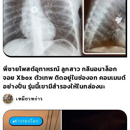
พี่ชายโพสต์อุทาหรณ์ ลูกสาว กลืนอนาล็อก
จอย Xbox ตัวเทพ ติดอยู่ในช่องอก คอมเมนต์
อย่างปั่น รุ่นนี้เขามีสำรองให้ในกล่องนะ
เหมียวหง่าว
ข่าวรอบโลก