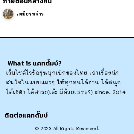
ถ่ายตอนกลางคืน
เหมียวหง่าว
What is แคทดั๊มบ์?
เว็บไซต์ไวรัลรุ่นบุกเบิกของไทย เล่าเรื่องน่า
สนใจในแบบแมวๆ ให้ทุกคนได้อ่าน ได้สนุก
ได้เฮฮา ได้สาระ(เอ๊ะ มีด้วยเหรอ?) since. 2014
ติดต่อแคทดั๊มบ์
© 2023 All Rights Reserved.