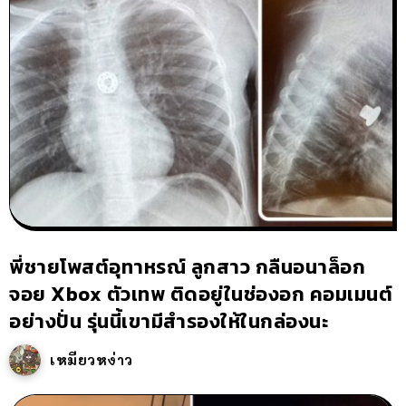
พี่ชายโพสต์อุทาหรณ์ ลูกสาว กลืนอนาล็อก
จอย Xbox ตัวเทพ ติดอยู่ในช่องอก คอมเมนต์
อย่างปั่น รุ่นนี้เขามีสำรองให้ในกล่องนะ
เหมียวหง่าว