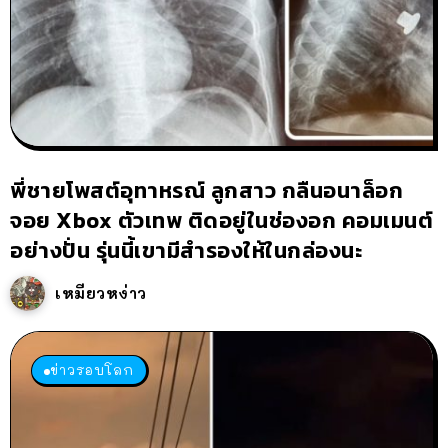
พี่ชายโพสต์อุทาหรณ์ ลูกสาว กลืนอนาล็อก
จอย Xbox ตัวเทพ ติดอยู่ในช่องอก คอมเมนต์
อย่างปั่น รุ่นนี้เขามีสำรองให้ในกล่องนะ
เหมียวหง่าว
ข่าวรอบโลก