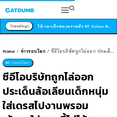
ร้านอาหารในนิวยอร์กประกาศปิดตัวลง หลังอยู่มานานกว่า 45 ปี ติดป้ายขอบคุณลูกค้าทุกคน แถมสูตรทำไวท์ซอสให้แบบจัดเต็ม
สาวญี่ปุ่นโดนแมวตัวเองกัด ไม่ได้ไปหาหมอตั้งแต่เนิ่นๆ สุดท้ายขาบวม กลายเป็นโรคเนื้อเน่า เตือนทาสแมวทั้งหลายให้ระวัง
Trending!!
ได้เวลาเด็กหนวดรวมตัว RF Online Next เปิดให้เล่นแล้ว เกม Sci-Fi MMORPG ระดับตำนาน เล่นได้ทั้งมือถือและ PC
ร้านอาหารในนิวยอร์กประกาศปิดตัวลง หลังอยู่มานานกว่า 45 ปี ติดป้ายขอบคุณลูกค้าทุกคน แถมสูตรทำไวท์ซอสให้แบบจัดเต็ม
สาวญี่ปุ่นโดนแมวตัวเองกัด ไม่ได้ไปหาหมอตั้งแต่เนิ่นๆ สุดท้ายขาบวม กลายเป็นโรคเนื้อเน่า เตือนทาสแมวทั้งหลายให้ระวัง
Home
ข่าวรอบโลก
ซีอีโอบริษัทถูกไล่ออก ประเด็นล้อเลียนเด็กหนุ่มใส่เดรสไปงานพรอม ‘ผู้ชายใส่แบบนี้ไม่ได้’
/
/
ข่าวรอบโลก
ซีอีโอบริษัทถูกไล่ออก
ประเด็นล้อเลียนเด็กหนุ่ม
ใส่เดรสไปงานพรอม