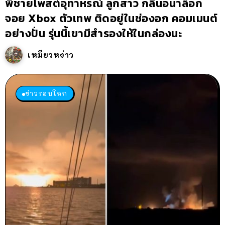
พี่ชายโพสต์อุทาหรณ์ ลูกสาว กลืนอนาล็อก
จอย Xbox ตัวเทพ ติดอยู่ในช่องอก คอมเมนต์
อย่างปั่น รุ่นนี้เขามีสำรองให้ในกล่องนะ
เหมียวหง่าว
ข่าวรอบโลก