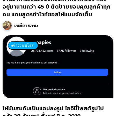
อยู่มานานกว่า 45 ปี ติดป้ายขอบคุณลูกค้าทุก
คน แถมสูตรทำไวท์ซอสให้แบบจัดเต็ม
เหมียวนานะ
ข่าวรอบโลก
ให้มันสมกับเป็นแอปลงรูป ไอจีนี้โพสต์รูปไป