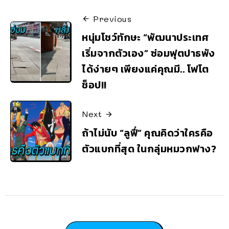
Previous
หนุ่มโชว์ทักษะ “พัฒนาประเทศ
เริ่มจากตัวเอง” ซ่อมฟุตปาธพัง
ได้ง่ายๆ เพียงแค่คุณมี.. โฟโต
ช็อป!!
Next
ถ้าไม่นับ “ลูฟี่” คุณคิดว่าใครคือ
ตัวแบกที่สุด ในกลุ่มหมวกฟาง?