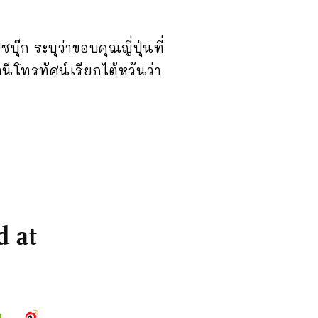
๊ก ระบุว่าขอบคุณญี่ปุ่นที่
านีโทรทัศน์เรียกไต้หวันว่า