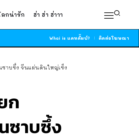
์โลกน่ารัก
ฮ่า ฮ่า ฮ่าาา
Whai is แคทดั๊มบ์?
ติดต่อโฆษณา
นซาบซึ้ง จีนแผ่นดินใหญ่เซ็ง
ียก
ันซาบซึ้ง