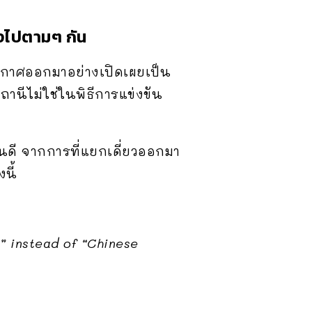
ึ้งไปตามๆ กัน
กประกาศออกมาอย่างเปิดเผยเป็น
นีไม่ใช่ในพิธีการแข่งขัน
นดี จากการที่แยกเดี่ยวออกมา
นี้
” instead of “Chinese