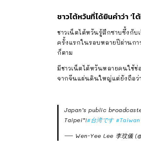
ชาวไต้หวันที่ได้ยินคำว่า ‘ไ
ชาวเน็ตไต้หวันรู้สึกซาบซึ้งกับ
ครั้งแรกในรอบหลายปีผ่านการ
ก็ตาม
มีชาวเน็ตไต้หวันหลายคนใช้ช่
จากจีนแผ่นดินใหญ่แต่ยังถือว่า
Japan’s public broadcast
Taipei”!
#台湾です
#Taiwan
— Wen-Yee Lee 李玟儀 (@