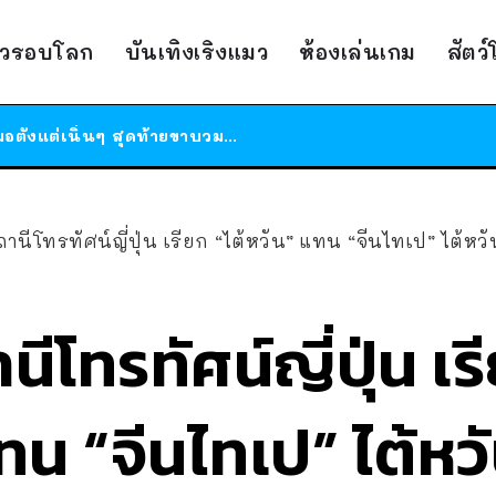
ร้านอาหารในนิวยอร์กประกาศปิดตัวลง หลังอยู่มานานกว่า 45 ปี ติดป้ายขอบคุณลูกค้าทุกคน แถมสูตรทำไวท์ซอสให้แบบจัดเต็ม
าวรอบโลก
บันเทิงเริงแมว
ห้องเล่นเกม
สัตว
สาวญี่ปุ่นโดนแมวตัวเองกัด ไม่ได้ไปหาหมอตั้งแต่เนิ่นๆ สุดท้ายขาบวม กลายเป็นโรคเนื้อเน่า เตือนทาสแมวทั้งหลายให้ระวัง
ได้เวลาเด็กหนวดรวมตัว RF Online Next เปิดให้เล่นแล้ว เกม Sci-Fi MMORPG ระดับตำนาน เล่นได้ทั้งมือถือและ PC
ร้านอาหารในนิวยอร์กประกาศปิดตัวลง หลังอยู่มานานกว่า 45 ปี ติดป้ายขอบคุณลูกค้าทุกคน แถมสูตรทำไวท์ซอสให้แบบจัดเต็ม
สาวญี่ปุ่นโดนแมวตัวเองกัด ไม่ได้ไปหาหมอตั้งแต่เนิ่นๆ สุดท้ายขาบวม กลายเป็นโรคเนื้อเน่า เตือนทาสแมวทั้งหลายให้ระวัง
านีโทรทัศน์ญี่ปุ่น เรียก “ไต้หวัน” แทน “จีนไทเป” ไต้หวั
ีโทรทัศน์ญี่ปุ่น เร
ทน “จีนไทเป” ไต้หว