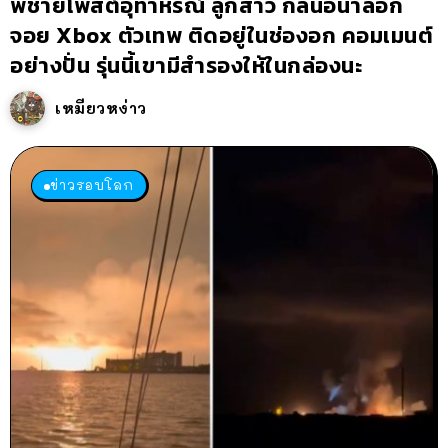
พี่ชายโพสต์อุทาหรณ์ ลูกสาว กลืนอนาล็อก
จอย Xbox ตัวเทพ ติดอยู่ในช่องอก คอมเมนต์
อย่างปั่น รุ่นนี้เขามีสำรองให้ในกล่องนะ
เหมียวหง่าว
ข่าวรอบโลก