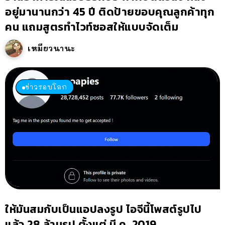
อยู่มานานกว่า 45 ปี ติดป้ายขอบคุณลูกค้าทุก
คน แถมสูตรทำไวท์ซอสให้แบบจัดเต็ม
เหมียวนานะ
ข่าวรอบโลก
ให้มันสมกับเป็นแอปลงรูป ไอจีนี้โพสต์รูปไป
แล้ว 28 ล้านรูป ตั้งแต่ มี.ค. 2019