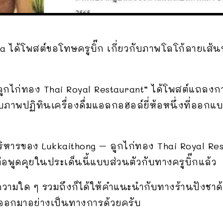
Cha ได้โพสต์ขอโทษครูบิ๊ก เกี่ยวกับภาพโลโก้ลายเส
ูกไก่ทอง Thai Royal Restaurant” ได้โพสต์แถลงกา
ับภาพปฏิทินเครื่องดื่มแอลกอฮอล์ยี่ห้อหนึ่งที่ออ
บริหารของ Lukkaithong – ลูกไก่ทอง Thai Royal Rest
ดต่อพูดคุยในประเด็นนี้แบบส่วนตัวกับทางครูบิ๊กแล้ว
าความใด ๆ รวมถึงก็ได้ให้คำแนะนำกับทางร้านปังชาด
ออกมาอย่างเป็นทางการด้วยครับ