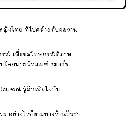
้นหญิงไทย ที่ไปคล้ายกับผลงาน
รณ์ เพื่อขอโทษกรณีที่ภาพ
กแบบโดยนายพีรมณฑ์ ชมธวัช
aurant รู้สึกเสียใจกับ
้วย อย่างไรก็ตามทางร้านปังชา