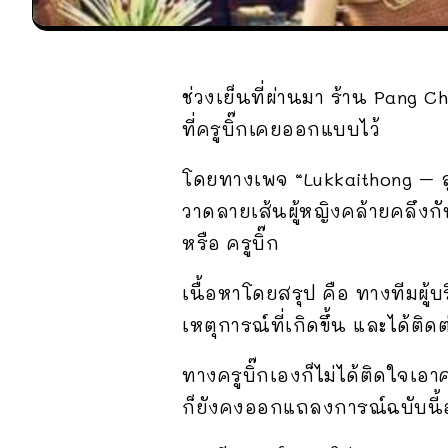
ช่วงเย็นที่ผ่านมา ร้าน Pang 
ที่ครูบิ๊กเคยออกแบบไว้
โดยทางเพจ “Lukkaithong – ล
วาดลายเส้นผู้หญิงคล้ายคลึงก
หรือ ครูบิ๊ก
เนื้อหาโดยสรุป คือ ทางทีมผู้
เหตุการณ์ที่เกิดขึ้น และได้ติ
ทางครูบิ๊กเองก็ไม่ได้ติดใจเอ
ก็ยังคงออกแถลงการณ์ฉบับนี้