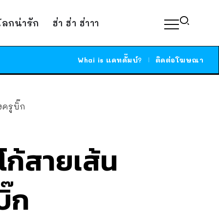
์โลกน่ารัก
ฮ่า ฮ่า ฮ่าาา
Whai is แคทดั๊มบ์?
ติดต่อโฆษณา
รูบิ๊ก
ก้สายเส้น
ิ๊ก