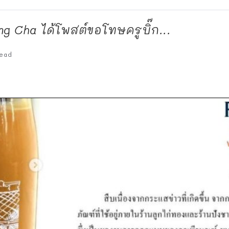
ang Cha ได้โพสต์ขอโทษครูบิ๊ก...
ead