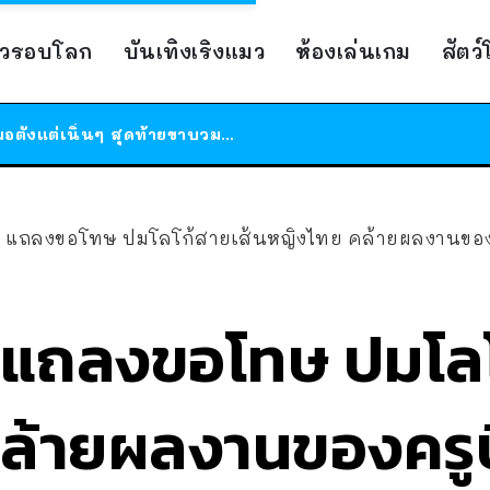
ร้านอาหารในนิวยอร์กประกาศปิดตัวลง หลังอยู่มานานกว่า 45 ปี ติดป้ายขอบคุณลูกค้าทุกคน แถมสูตรทำไวท์ซอสให้แบบจัดเต็ม
าวรอบโลก
บันเทิงเริงแมว
ห้องเล่นเกม
สัตว
สาวญี่ปุ่นโดนแมวตัวเองกัด ไม่ได้ไปหาหมอตั้งแต่เนิ่นๆ สุดท้ายขาบวม กลายเป็นโรคเนื้อเน่า เตือนทาสแมวทั้งหลายให้ระวัง
ได้เวลาเด็กหนวดรวมตัว RF Online Next เปิดให้เล่นแล้ว เกม Sci-Fi MMORPG ระดับตำนาน เล่นได้ทั้งมือถือและ PC
ร้านอาหารในนิวยอร์กประกาศปิดตัวลง หลังอยู่มานานกว่า 45 ปี ติดป้ายขอบคุณลูกค้าทุกคน แถมสูตรทำไวท์ซอสให้แบบจัดเต็ม
สาวญี่ปุ่นโดนแมวตัวเองกัด ไม่ได้ไปหาหมอตั้งแต่เนิ่นๆ สุดท้ายขาบวม กลายเป็นโรคเนื้อเน่า เตือนทาสแมวทั้งหลายให้ระวัง
 แถลงขอโทษ ปมโลโก้สายเส้นหญิงไทย คล้ายผลงานของค
แถลงขอโทษ ปมโลโ
ล้ายผลงานของครูบ