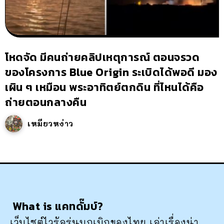
โหดจัด มีคนถ่ายคลิปเหตุการณ์ ตอนจรวด
ของโครงการ Blue Origin ระเบิดได้พอดี มอง
เผิน ๆ เหมือน พระอาทิตย์ตกดิน ที่ไหนได้คือ
ถ่ายตอนกลางคืน
เหมียวหง่าว
What is แคทดั๊มบ์?
เว็บไซต์ไวรัลรุ่นบุกเบิกของไทย เล่าเรื่องน่า