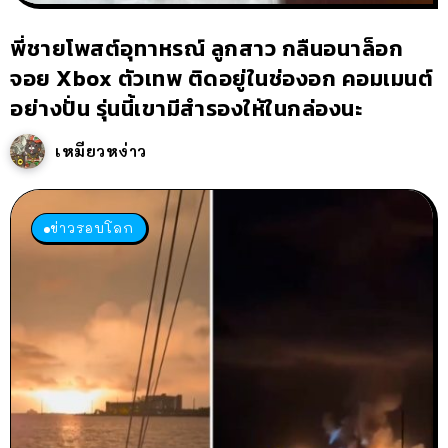
พี่ชายโพสต์อุทาหรณ์ ลูกสาว กลืนอนาล็อก
จอย Xbox ตัวเทพ ติดอยู่ในช่องอก คอมเมนต์
อย่างปั่น รุ่นนี้เขามีสำรองให้ในกล่องนะ
เหมียวหง่าว
ข่าวรอบโลก