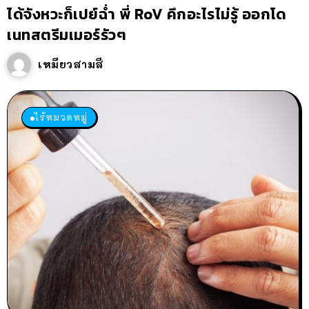
ได้จังหวะก็เปย์ฉ่ำ พี่ RoV คึกอะไรไม่รู้ ออกโด
เนทสตรีมเมอร์รัวๆ
เหมียวสามสี
ไร้หมวดหมู่