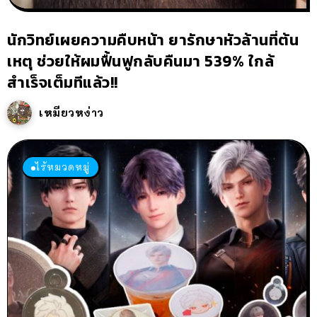
นักวิทย์เผยความคืบหน้า ยารักษาหัวล้านที่ต้น
เหตุ ช่วยให้ผมฟื้นฟูกลับคืนมา 539% ใกล้
สำเร็จเต็มทีแล้ว!!
เหมียวหง่าว
ไร้หมวดหมู่