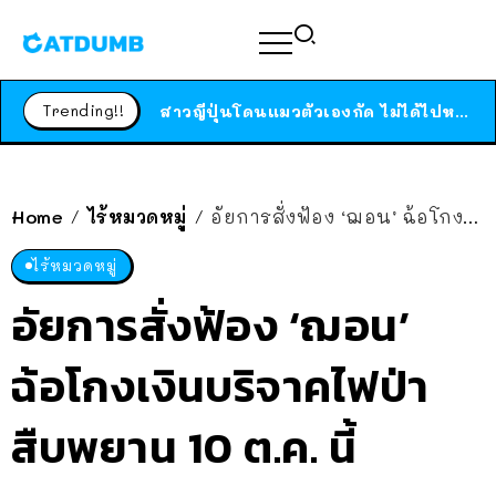
ร้านอาหารในนิวยอร์กประกาศปิดตัวลง หลังอยู่มานานกว่า 45 ปี ติดป้ายขอบคุณลูกค้าทุกคน แถมสูตรทำไวท์ซอสให้แบบจัดเต็ม
สาวญี่ปุ่นโดนแมวตัวเองกัด ไม่ได้ไปหาหมอตั้งแต่เนิ่นๆ สุดท้ายขาบวม กลายเป็นโรคเนื้อเน่า เตือนทาสแมวทั้งหลายให้ระวัง
Trending!!
ได้เวลาเด็กหนวดรวมตัว RF Online Next เปิดให้เล่นแล้ว เกม Sci-Fi MMORPG ระดับตำนาน เล่นได้ทั้งมือถือและ PC
ร้านอาหารในนิวยอร์กประกาศปิดตัวลง หลังอยู่มานานกว่า 45 ปี ติดป้ายขอบคุณลูกค้าทุกคน แถมสูตรทำไวท์ซอสให้แบบจัดเต็ม
สาวญี่ปุ่นโดนแมวตัวเองกัด ไม่ได้ไปหาหมอตั้งแต่เนิ่นๆ สุดท้ายขาบวม กลายเป็นโรคเนื้อเน่า เตือนทาสแมวทั้งหลายให้ระวัง
Home
ไร้หมวดหมู่
อัยการสั่งฟ้อง ‘ฌอน’ ฉ้อโกงเงินบริจาคไฟป่า สืบพยาน 10 ต.ค. นี้
/
/
ไร้หมวดหมู่
อัยการสั่งฟ้อง ‘ฌอน’
ฉ้อโกงเงินบริจาคไฟป่า
สืบพยาน 10 ต.ค. นี้