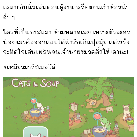
เหมาะกับนั่งเล่นตอนอู้งาน หรือตอนเข้าห้องน้ำ
ฮ่า ๆ
ใครที่เป็นทาสแมว ห้ามพลาดเลย เพราะตัวละคร
น้องแมวคือออกแบบได้น่ารักเกินปุยมุ้ย แต่ระวัง
จะติดใจเล่นเพลินจนเจ้านายขมวดคิ้วให้เอานะ!
#เหมียวมาร์ชเมลโล่