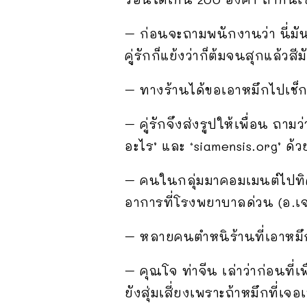
– ก่อนจะถามพนักงานว่า นี่มันห
คู่รักก็แย้งว่าก็ต้มจนสุกแล้วสี
– ทางร้านได้ขอเอาหมึกไปเช็กหล
– คู่รักจึงส่งรูปให้เพื่อน ถาม
อะไร’ และ ‘siamensis.org’ ด้วย
– คนในกลุ่มมาคอมเมนต์ไปทิศท
อาการที่โรงพยาบาลด่วน (อ.เจษ
– หลายคนตำหนิร้านที่เอาหมึ
– คุณโจ ท่าจีน เล่าว่าก่อนที่เ
ยังสุ่มเสี่ยงเพราะถ้าหมึกที่เจอ