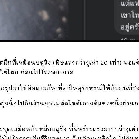
ึกที่เหมือนบลูริง (พิษแรงกว่างูเห่า 20 เท่า) พอแจ
่าใช่ไหม ก่อนไปโรงพยาบาล
ขอสรุปมาให้ติดตามกันเพื่อเป็นอุทาหรณ์ให้กับคนที
รักคู่หนึ่งไปกินร้านบุฟเฟต์สไตล์เกาหลีแห่งหนึ่งย่านก
ยจุดเหมือนกับหมึกบลูริง ที่พิษร้ายแรงมากกว่างูเห
้าไปโอกาสเสียชีวิตสูงมาก จึงเกิดตะหงิดใจ ไม่กินหม