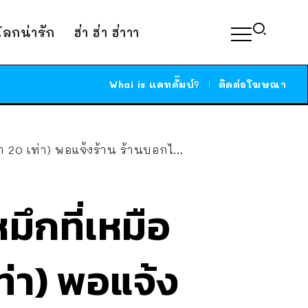
์โลกน่ารัก
ฮ่า ฮ่า ฮ่าาา
Whai is แคทดั๊มบ์?
ติดต่อโฆษณา
อนยึดไปทิ้ง เอามาถามในกลุ่ม ชาวเน็ตเห็นพ้องว่าใช่
มึกที่เหมือ
ท่า) พอแจ้ง