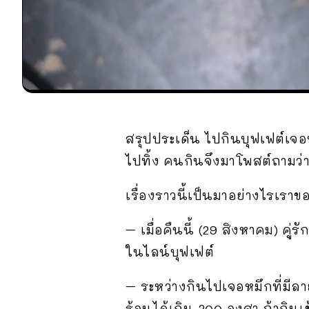
สรุปประเด็น ไปกินบุฟเฟต์เจอหม
ไปทิ้ง คนกินจึงมาโพสต์ถามว
เรื่องราวนี้เป็นมาอย่างไรเรา
– เมื่อคืนนี้ (29 สิงหาคม) คู่
ในไลน์บุฟเฟต์
– ระหว่างกินไปเจอหมึกที่มีลา
ร้อนได้เกิน 200 องศา ถ้ากินเข