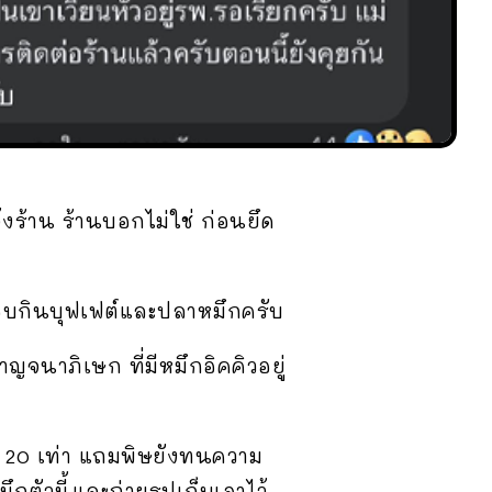
้งร้าน ร้านบอกไม่ใช่ ก่อนยึด
่ชอบกินบุฟเฟต์และปลาหมึกครับ
าญจนาภิเษก ที่มีหมึกอิคคิวอยู่
่า 20 เท่า แถมพิษยังทนความ
ึกตัวนี้และถ่ายรูปเก็บเอาไว้