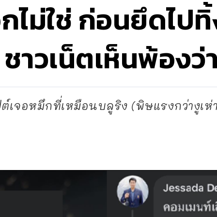
กไม่ใช่ ก่อนยึดไปทิ
ชาวเน็ตเห็นพ้องว่า
เจอหมึกที่เหมือนบลูริง (พิษแรงกว่างูเห่า