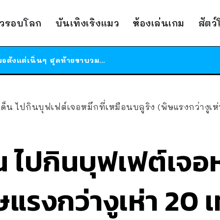
ร้านอาหารในนิวยอร์กประกาศปิดตัวลง หลังอยู่มานานกว่า 45 ปี ติดป้ายขอบคุณลูกค้าทุกคน แถมสูตรทำไวท์ซอสให้แบบจัดเต็ม
าวรอบโลก
บันเทิงเริงแมว
ห้องเล่นเกม
สัตว
สาวญี่ปุ่นโดนแมวตัวเองกัด ไม่ได้ไปหาหมอตั้งแต่เนิ่นๆ สุดท้ายขาบวม กลายเป็นโรคเนื้อเน่า เตือนทาสแมวทั้งหลายให้ระวัง
ได้เวลาเด็กหนวดรวมตัว RF Online Next เปิดให้เล่นแล้ว เกม Sci-Fi MMORPG ระดับตำนาน เล่นได้ทั้งมือถือและ PC
ร้านอาหารในนิวยอร์กประกาศปิดตัวลง หลังอยู่มานานกว่า 45 ปี ติดป้ายขอบคุณลูกค้าทุกคน แถมสูตรทำไวท์ซอสให้แบบจัดเต็ม
สาวญี่ปุ่นโดนแมวตัวเองกัด ไม่ได้ไปหาหมอตั้งแต่เนิ่นๆ สุดท้ายขาบวม กลายเป็นโรคเนื้อเน่า เตือนทาสแมวทั้งหลายให้ระวัง
ปกินบุฟเฟต์เจอหมึกที่เหมือนบลูริง (พิษแรงกว่างูเห่า 20 เท่า) พอแจ้งร้าน ร้านบอกไม่ใช่ ก่
น ไปกินบุฟเฟต์เจอห
ษแรงกว่างูเห่า 20 เ