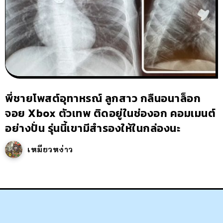
พี่ชายโพสต์อุทาหรณ์ ลูกสาว กลืนอนาล็อก
จอย Xbox ตัวเทพ ติดอยู่ในช่องอก คอมเมนต์
อย่างปั่น รุ่นนี้เขามีสำรองให้ในกล่องนะ
เหมียวหง่าว