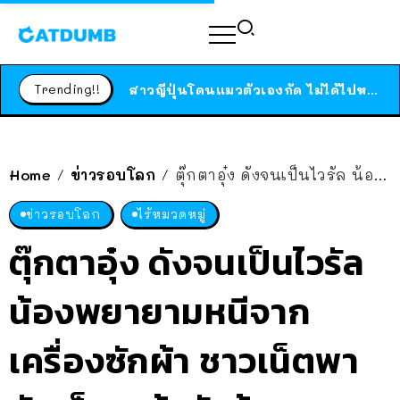
ร้านอาหารในนิวยอร์กประกาศปิดตัวลง หลังอยู่มานานกว่า 45 ปี ติดป้ายขอบคุณลูกค้าทุกคน แถมสูตรทำไวท์ซอสให้แบบจัดเต็ม
สาวญี่ปุ่นโดนแมวตัวเองกัด ไม่ได้ไปหาหมอตั้งแต่เนิ่นๆ สุดท้ายขาบวม กลายเป็นโรคเนื้อเน่า เตือนทาสแมวทั้งหลายให้ระวัง
Trending!!
ได้เวลาเด็กหนวดรวมตัว RF Online Next เปิดให้เล่นแล้ว เกม Sci-Fi MMORPG ระดับตำนาน เล่นได้ทั้งมือถือและ PC
ร้านอาหารในนิวยอร์กประกาศปิดตัวลง หลังอยู่มานานกว่า 45 ปี ติดป้ายขอบคุณลูกค้าทุกคน แถมสูตรทำไวท์ซอสให้แบบจัดเต็ม
สาวญี่ปุ่นโดนแมวตัวเองกัด ไม่ได้ไปหาหมอตั้งแต่เนิ่นๆ สุดท้ายขาบวม กลายเป็นโรคเนื้อเน่า เตือนทาสแมวทั้งหลายให้ระวัง
Home
ข่าวรอบโลก
ตุ๊กตาอุ๋ง ดังจนเป็นไวรัล น้องพยายามหนีจากเครื่องซักผ้า ชาวเน็ตพากันเอ็นดูเจ้าตัวนู้มมม
/
/
ข่าวรอบโลก
ไร้หมวดหมู่
ตุ๊กตาอุ๋ง ดังจนเป็นไวรัล
น้องพยายามหนีจาก
เครื่องซักผ้า ชาวเน็ตพา