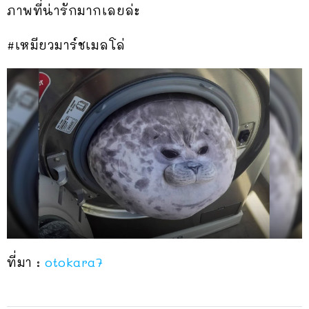
ภาพที่น่ารักมากเลยล่ะ
#เหมียวมาร์ชเมลโล่
ที่มา :
otokara7