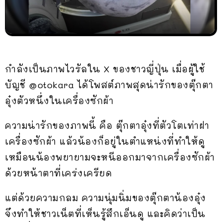
กำลังเป็นภาพไวรัลใน X ของชาวญี่ปุ่น เมื่อผู้ใช้
บัญชี @otokara ได้โพสต์ภาพสุดน่ารักของตุ๊กตา
อุ๋งตัวหนึ่งในเครื่องซักผ้า
ความน่ารักของภาพนี้ คือ ตุ๊กตาอุ๋งที่ตัวโตเท่าฝา
เครื่องซักผ้า แล้วน้องก็อยู่ในตำแหน่งที่ทำให้ดู
เหมือนน้องพยายามจะหนีออกมาจากเครื่องซักผ้า
ด้วยหน้าตาที่เคร่งเครียด
แต่ด้วยความกลม ความนุ่มนิ่มของตุ๊กตาน้องอุ๋ง
จึงทำให้ชาวเน็ตที่เห็นรู้สึกเอ็นดู และคิดว่าเป็น