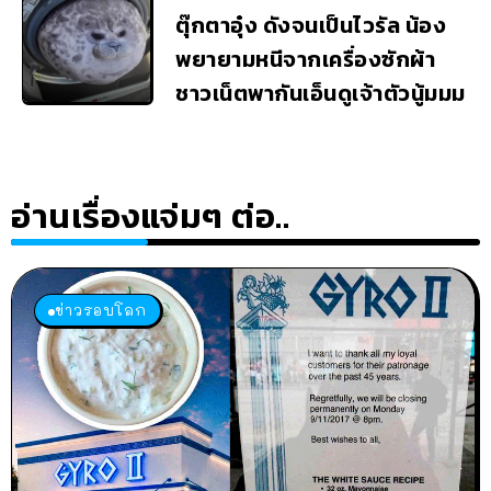
ตุ๊กตาอุ๋ง ดังจนเป็นไวรัล น้อง
พยายามหนีจากเครื่องซักผ้า
ชาวเน็ตพากันเอ็นดูเจ้าตัวนู้มมม
อ่านเรื่องแจ่มๆ ต่อ..
ข่าวรอบโลก