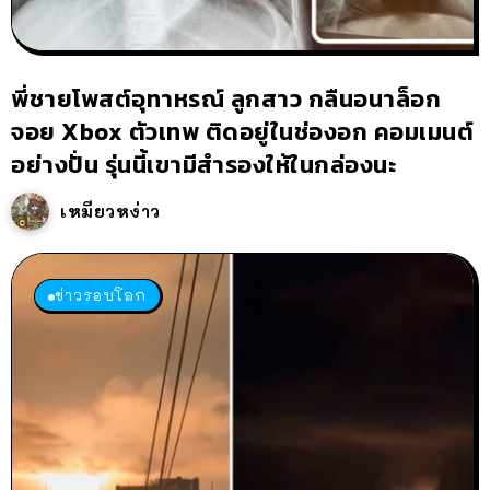
พี่ชายโพสต์อุทาหรณ์ ลูกสาว กลืนอนาล็อก
จอย Xbox ตัวเทพ ติดอยู่ในช่องอก คอมเมนต์
อย่างปั่น รุ่นนี้เขามีสำรองให้ในกล่องนะ
เหมียวหง่าว
ข่าวรอบโลก