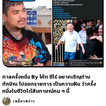
กาลครั้งหนึ่ง By โค้ก ซีโร่ อยากเชิญท่าน
ทักษิณ ไปออกรายการ เป็นความฝัน ว่าครั้ง
หนึ่งในชีวิตได้สัมภาษณ์คน ๆ นี้
เหมียวหง่าว