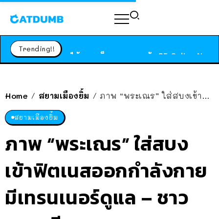
ร้านอาหารในนิวยอร์กประกาศปิดตัวลง หลังอยู่มานานกว่า 45 ปี ติดป้ายขอบคุณลูกค้าทุกคน แถมสูตรทำไวท์ซอสให้แบบจัดเต็ม
สาวญี่ปุ่นโดนแมวตัวเองกัด ไม่ได้ไปหาหมอตั้งแต่เนิ่นๆ สุดท้ายขาบวม กลายเป็นโรคเนื้อเน่า เตือนทาสแมวทั้งหลายให้ระวัง
Trending!!
ได้เวลาเด็กหนวดรวมตัว RF Online Next เปิดให้เล่นแล้ว เกม Sci-Fi MMORPG ระดับตำนาน เล่นได้ทั้งมือถือและ PC
ร้านอาหารในนิวยอร์กประกาศปิดตัวลง หลังอยู่มานานกว่า 45 ปี ติดป้ายขอบคุณลูกค้าทุกคน แถมสูตรทำไวท์ซอสให้แบบจัดเต็ม
สาวญี่ปุ่นโดนแมวตัวเองกัด ไม่ได้ไปหาหมอตั้งแต่เนิ่นๆ สุดท้ายขาบวม กลายเป็นโรคเนื้อเน่า เตือนทาสแมวทั้งหลายให้ระวัง
Home
สยามเมืองยิ้ม
ภาพ “พระเณร” ใส่สบงเข้าฟิตเนสออกกำลังกาย มีเทรนเนอร์ดูแล – ชาวพุทธเสียงแตก
/
/
สยามเมืองยิ้ม
ภาพ “พระเณร” ใส่สบง
เข้าฟิตเนสออกกำลังกาย
มีเทรนเนอร์ดูแล – ชาว