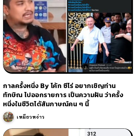
กาลครั้งหนึ่ง By โค้ก ซีโร่ อยากเชิญท่าน
ทักษิณ ไปออกรายการ เป็นความฝัน ว่าครั้ง
หนึ่งในชีวิตได้สัมภาษณ์คน ๆ นี้
เหมียวหง่าว