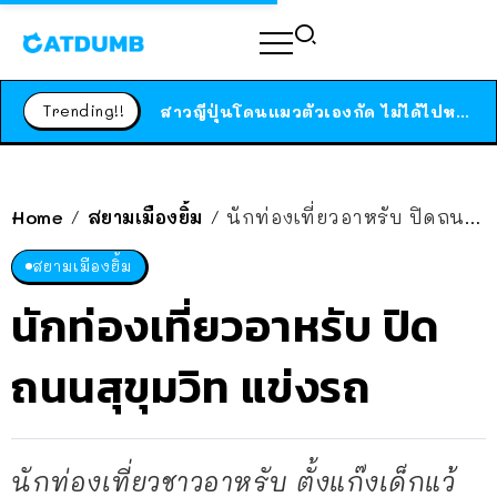
ร้านอาหารในนิวยอร์กประกาศปิดตัวลง หลังอยู่มานานกว่า 45 ปี ติดป้ายขอบคุณลูกค้าทุกคน แถมสูตรทำไวท์ซอสให้แบบจัดเต็ม
สาวญี่ปุ่นโดนแมวตัวเองกัด ไม่ได้ไปหาหมอตั้งแต่เนิ่นๆ สุดท้ายขาบวม กลายเป็นโรคเนื้อเน่า เตือนทาสแมวทั้งหลายให้ระวัง
Trending!!
ได้เวลาเด็กหนวดรวมตัว RF Online Next เปิดให้เล่นแล้ว เกม Sci-Fi MMORPG ระดับตำนาน เล่นได้ทั้งมือถือและ PC
ร้านอาหารในนิวยอร์กประกาศปิดตัวลง หลังอยู่มานานกว่า 45 ปี ติดป้ายขอบคุณลูกค้าทุกคน แถมสูตรทำไวท์ซอสให้แบบจัดเต็ม
สาวญี่ปุ่นโดนแมวตัวเองกัด ไม่ได้ไปหาหมอตั้งแต่เนิ่นๆ สุดท้ายขาบวม กลายเป็นโรคเนื้อเน่า เตือนทาสแมวทั้งหลายให้ระวัง
Home
สยามเมืองยิ้ม
นักท่องเที่ยวอาหรับ ปิดถนนสุขุมวิท แข่งรถ
/
/
สยามเมืองยิ้ม
นักท่องเที่ยวอาหรับ ปิด
ถนนสุขุมวิท แข่งรถ
นักท่องเที่ยวชาวอาหรับ ตั้งแก๊งเด็กแว้