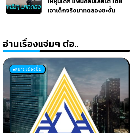
ให้หุ่นเด็ก แฟนคลับเลยโต้ โดย
เอาเด็กจริงมาทดลองซะงั้น
อ่านเรื่องแจ่มๆ ต่อ..
สยามเมืองยิ้ม