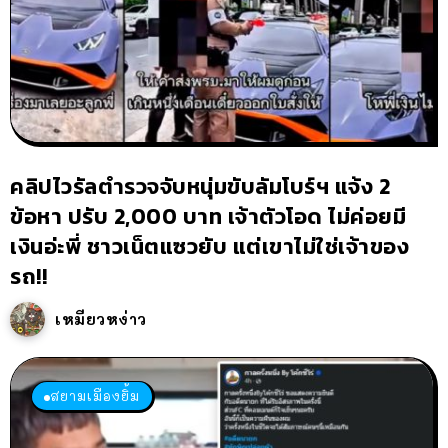
คลิปไวรัลตำรวจจับหนุ่มขับลัมโบร์ฯ แจ้ง 2
ข้อหา ปรับ 2,000 บาท เจ้าตัวโอด ไม่ค่อยมี
เงินอ่ะพี่ ชาวเน็ตแซวยับ แต่เขาไม่ใช่เจ้าของ
รถ!!
เหมียวหง่าว
สยามเมืองยิ้ม