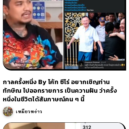
กาลครั้งหนึ่ง By โค้ก ซีโร่ อยากเชิญท่าน
ทักษิณ ไปออกรายการ เป็นความฝัน ว่าครั้ง
หนึ่งในชีวิตได้สัมภาษณ์คน ๆ นี้
เหมียวหง่าว