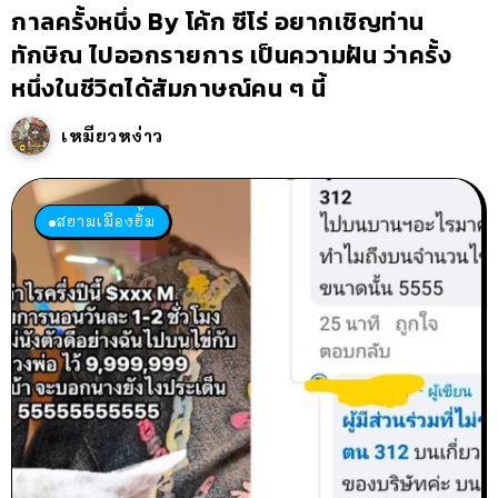
กาลครั้งหนึ่ง By โค้ก ซีโร่ อยากเชิญท่าน
ทักษิณ ไปออกรายการ เป็นความฝัน ว่าครั้ง
หนึ่งในชีวิตได้สัมภาษณ์คน ๆ นี้
เหมียวหง่าว
สยามเมืองยิ้ม