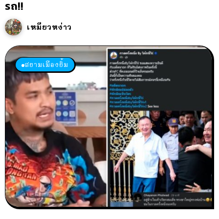
รถ!!
เหมียวหง่าว
สยามเมืองยิ้ม