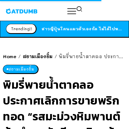
ร้านอาหารในนิวยอร์กประกาศปิดตัวลง หลังอยู่มานานกว่า 45 ปี ติดป้ายขอบคุณลูกค้าทุกคน แถมสูตรทำไวท์ซอสให้แบบจัดเต็ม
สาวญี่ปุ่นโดนแมวตัวเองกัด ไม่ได้ไปหาหมอตั้งแต่เนิ่นๆ สุดท้ายขาบวม กลายเป็นโรคเนื้อเน่า เตือนทาสแมวทั้งหลายให้ระวัง
Trending!!
ได้เวลาเด็กหนวดรวมตัว RF Online Next เปิดให้เล่นแล้ว เกม Sci-Fi MMORPG ระดับตำนาน เล่นได้ทั้งมือถือและ PC
ร้านอาหารในนิวยอร์กประกาศปิดตัวลง หลังอยู่มานานกว่า 45 ปี ติดป้ายขอบคุณลูกค้าทุกคน แถมสูตรทำไวท์ซอสให้แบบจัดเต็ม
สาวญี่ปุ่นโดนแมวตัวเองกัด ไม่ได้ไปหาหมอตั้งแต่เนิ่นๆ สุดท้ายขาบวม กลายเป็นโรคเนื้อเน่า เตือนทาสแมวทั้งหลายให้ระวัง
Home
สยามเมืองยิ้ม
พิมรี่พายน้ำตาคลอ ประกาศเลิกการขายพริกทอด “รสมะม่วงหิมพานต์ต้มยำ” หลังมีคนเกินแล้วท้องเสีย
/
/
สยามเมืองยิ้ม
พิมรี่พายน้ำตาคลอ
ประกาศเลิกการขายพริก
ทอด “รสมะม่วงหิมพานต์