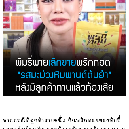
จากกรณีที่ลูกค้ารายหนึ่ง กินพริกทอดของพิมรี่