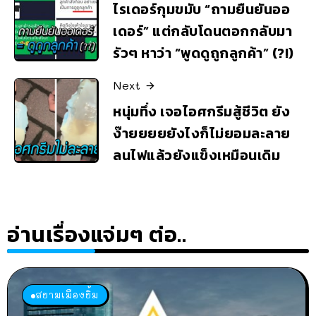
ไรเดอร์กุมขมับ “ถามยืนยันออ
เดอร์” แต่กลับโดนตอกกลับมา
รัวๆ หาว่า “พูดดูถูกลูกค้า” (?!)
Next
หนุ่มทึ่ง เจอไอศกรีมสู้ชีวิต ยัง
ง๊ายยยยยังไงก็ไม่ยอมละลาย
ลนไฟแล้วยังแข็งเหมือนเดิม
อ่านเรื่องแจ่มๆ ต่อ..
สยามเมืองยิ้ม