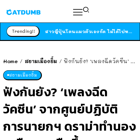
ร้านอาหารในนิวยอร์กประกาศปิดตัวลง หลังอยู่มานานกว่า 45 ปี ติดป้ายขอบคุณลูกค้าทุกคน แถมสูตรทำไวท์ซอสให้แบบจัดเต็ม
สาวญี่ปุ่นโดนแมวตัวเองกัด ไม่ได้ไปหาหมอตั้งแต่เนิ่นๆ สุดท้ายขาบวม กลายเป็นโรคเนื้อเน่า เตือนทาสแมวทั้งหลายให้ระวัง
Trending!!
ได้เวลาเด็กหนวดรวมตัว RF Online Next เปิดให้เล่นแล้ว เกม Sci-Fi MMORPG ระดับตำนาน เล่นได้ทั้งมือถือและ PC
ร้านอาหารในนิวยอร์กประกาศปิดตัวลง หลังอยู่มานานกว่า 45 ปี ติดป้ายขอบคุณลูกค้าทุกคน แถมสูตรทำไวท์ซอสให้แบบจัดเต็ม
สาวญี่ปุ่นโดนแมวตัวเองกัด ไม่ได้ไปหาหมอตั้งแต่เนิ่นๆ สุดท้ายขาบวม กลายเป็นโรคเนื้อเน่า เตือนทาสแมวทั้งหลายให้ระวัง
Home
สยามเมืองยิ้ม
ฟังกันยัง? ‘เพลงฉีดวัคซีน’ จากศูนย์ปฏิบัติการนายกฯ ดราม่าทำนองเหมือนยกมือขึ้น – MV เหมือนลิ้นติดไฟ?
/
/
สยามเมืองยิ้ม
ฟังกันยัง? ‘เพลงฉีด
วัคซีน’ จากศูนย์ปฏิบัติ
การนายกฯ ดราม่าทำนอง