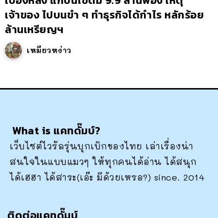
เบื้องหลัง แก้บนไข่ต้ม 9.9 ล้านฟอง เหตุ
เจ้าของ ไปบนขำ ๆ ทำธุรกิจได้กำไร หลักร้อย
ล้านเหรียญฯ
เหมียวหง่าว
What is แคทดั๊มบ์?
เว็บไซต์ไวรัลรุ่นบุกเบิกของไทย เล่าเรื่องน่า
สนใจในแบบแมวๆ ให้ทุกคนได้อ่าน ได้สนุก
ได้เฮฮา ได้สาระ(เอ๊ะ มีด้วยเหรอ?) since. 2014
ติดต่อแคทดั๊มบ์