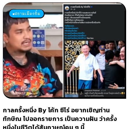
สยามเมืองยิ้ม
กาลครั้งหนึ่ง By โค้ก ซีโร่ อยากเชิญท่าน
ทักษิณ ไปออกรายการ เป็นความฝัน ว่าครั้ง
หนึ่งในชีวิตได้สัมภาษณ์คน ๆ นี้