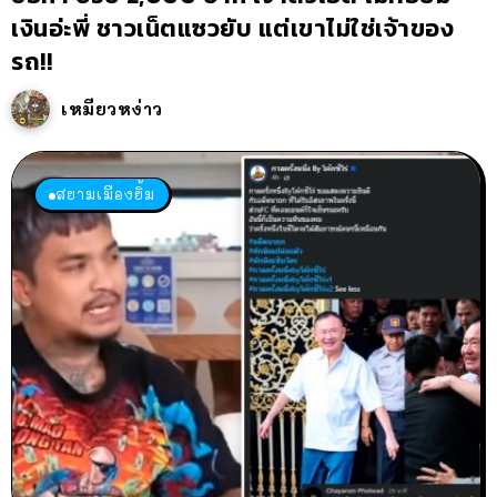
เงินอ่ะพี่ ชาวเน็ตแซวยับ แต่เขาไม่ใช่เจ้าของ
รถ!!
เหมียวหง่าว
สยามเมืองยิ้ม