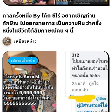
กาลครั้งหนึ่ง By โค้ก ซีโร่ อยากเชิญท่าน
ทักษิณ ไปออกรายการ เป็นความฝัน ว่าครั้ง
หนึ่งในชีวิตได้สัมภาษณ์คน ๆ นี้
เหมียวหง่าว
สยามเมืองยิ้ม