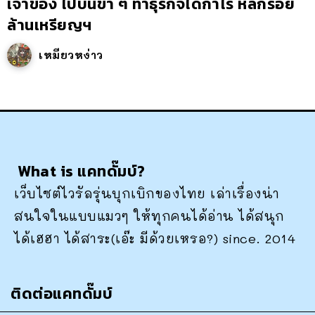
เจ้าของ ไปบนขำ ๆ ทำธุรกิจได้กำไร หลักร้อย
ล้านเหรียญฯ
เหมียวหง่าว
What is แคทดั๊มบ์?
เว็บไซต์ไวรัลรุ่นบุกเบิกของไทย เล่าเรื่องน่า
สนใจในแบบแมวๆ ให้ทุกคนได้อ่าน ได้สนุก
ได้เฮฮา ได้สาระ(เอ๊ะ มีด้วยเหรอ?) since. 2014
ติดต่อแคทดั๊มบ์