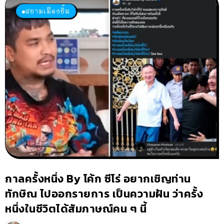
สยามเมืองยิ้ม
กาลครั้งหนึ่ง By โค้ก ซีโร่ อยากเชิญท่าน
ทักษิณ ไปออกรายการ เป็นความฝัน ว่าครั้ง
หนึ่งในชีวิตได้สัมภาษณ์คน ๆ นี้