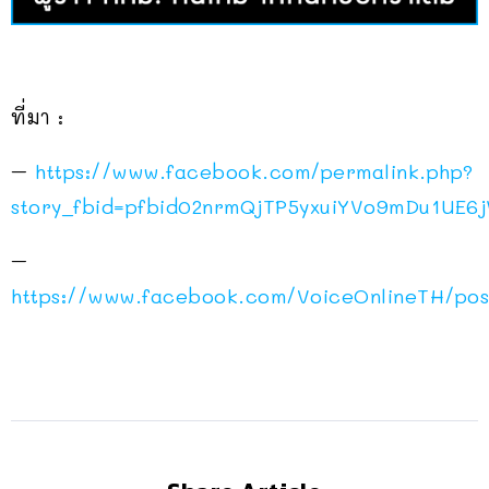
ที่มา :
–
https://www.facebook.com/permalink.php?
story_fbid=pfbid02nrmQjTP5yxuiYVo9mDu1U
–
https://www.facebook.com/VoiceOnlineTH/p