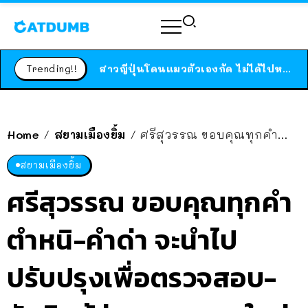
ร้านอาหารในนิวยอร์กประกาศปิดตัวลง หลังอยู่มานานกว่า 45 ปี ติดป้ายขอบคุณลูกค้าทุกคน แถมสูตรทำไวท์ซอสให้แบบจัดเต็ม
สาวญี่ปุ่นโดนแมวตัวเองกัด ไม่ได้ไปหาหมอตั้งแต่เนิ่นๆ สุดท้ายขาบวม กลายเป็นโรคเนื้อเน่า เตือนทาสแมวทั้งหลายให้ระวัง
Trending!!
ได้เวลาเด็กหนวดรวมตัว RF Online Next เปิดให้เล่นแล้ว เกม Sci-Fi MMORPG ระดับตำนาน เล่นได้ทั้งมือถือและ PC
ร้านอาหารในนิวยอร์กประกาศปิดตัวลง หลังอยู่มานานกว่า 45 ปี ติดป้ายขอบคุณลูกค้าทุกคน แถมสูตรทำไวท์ซอสให้แบบจัดเต็ม
สาวญี่ปุ่นโดนแมวตัวเองกัด ไม่ได้ไปหาหมอตั้งแต่เนิ่นๆ สุดท้ายขาบวม กลายเป็นโรคเนื้อเน่า เตือนทาสแมวทั้งหลายให้ระวัง
Home
สยามเมืองยิ้ม
ศรีสุวรรณ ขอบคุณทุกคำตำหนิ-คำด่า จะนำไปปรับปรุงเพื่อตรวจสอบ-จับผิดผู้ว่าฯ กทม. คนใหม่ ให้หนักข้อกว่าเดิม
/
/
สยามเมืองยิ้ม
ศรีสุวรรณ ขอบคุณทุกคำ
ตำหนิ-คำด่า จะนำไป
ปรับปรุงเพื่อตรวจสอบ-