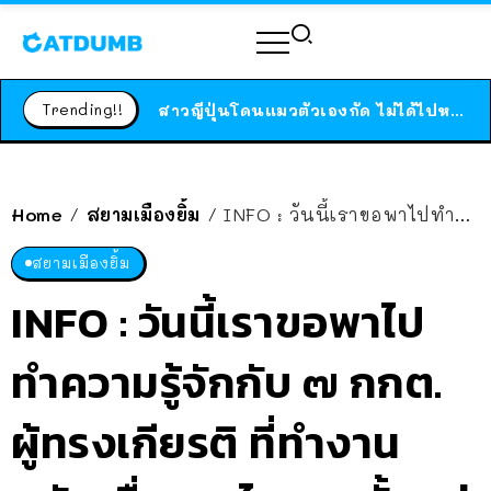
ร้านอาหารในนิวยอร์กประกาศปิดตัวลง หลังอยู่มานานกว่า 45 ปี ติดป้ายขอบคุณลูกค้าทุกคน แถมสูตรทำไวท์ซอสให้แบบจัดเต็ม
สาวญี่ปุ่นโดนแมวตัวเองกัด ไม่ได้ไปหาหมอตั้งแต่เนิ่นๆ สุดท้ายขาบวม กลายเป็นโรคเนื้อเน่า เตือนทาสแมวทั้งหลายให้ระวัง
Trending!!
ได้เวลาเด็กหนวดรวมตัว RF Online Next เปิดให้เล่นแล้ว เกม Sci-Fi MMORPG ระดับตำนาน เล่นได้ทั้งมือถือและ PC
ร้านอาหารในนิวยอร์กประกาศปิดตัวลง หลังอยู่มานานกว่า 45 ปี ติดป้ายขอบคุณลูกค้าทุกคน แถมสูตรทำไวท์ซอสให้แบบจัดเต็ม
สาวญี่ปุ่นโดนแมวตัวเองกัด ไม่ได้ไปหาหมอตั้งแต่เนิ่นๆ สุดท้ายขาบวม กลายเป็นโรคเนื้อเน่า เตือนทาสแมวทั้งหลายให้ระวัง
Home
สยามเมืองยิ้ม
INFO : วันนี้เราขอพาไปทำความรู้จักกับ ๗ กกต. ผู้ทรงเกียรติ ที่ทำงานหนักเพื่อชาวไทยมาตั้งแต่ปี 2561 กันครับ
/
/
สยามเมืองยิ้ม
INFO : วันนี้เราขอพาไป
ทำความรู้จักกับ ๗ กกต.
ผู้ทรงเกียรติ ที่ทำงาน