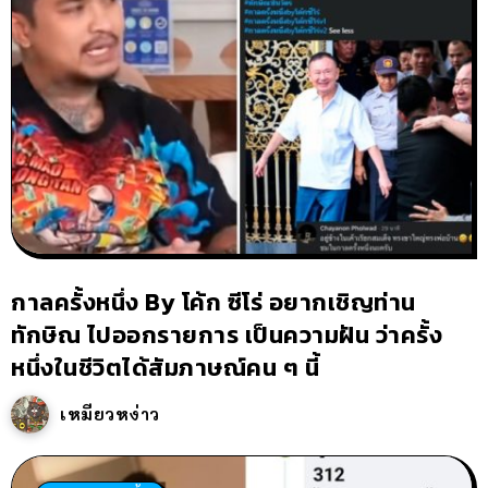
กาลครั้งหนึ่ง By โค้ก ซีโร่ อยากเชิญท่าน
ทักษิณ ไปออกรายการ เป็นความฝัน ว่าครั้ง
หนึ่งในชีวิตได้สัมภาษณ์คน ๆ นี้
เหมียวหง่าว