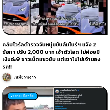
คลิปไวรัลตำรวจจับหนุ่มขับลัมโบร์ฯ แจ้ง 2
ข้อหา ปรับ 2,000 บาท เจ้าตัวโอด ไม่ค่อยมี
เงินอ่ะพี่ ชาวเน็ตแซวยับ แต่เขาไม่ใช่เจ้าของ
รถ!!
เหมียวหง่าว
สยามเมืองยิ้ม